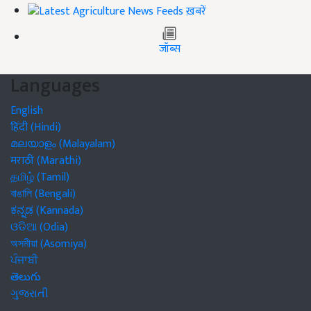
ख़बरें
जॉब्स
Languages
English
हिंदी (Hindi)
മലയാളം (Malayalam)
मराठी (Marathi)
தமிழ் (Tamil)
বাঙালি (Bengali)
ಕನ್ನಡ (Kannada)
ଓଡିଆ (Odia)
অসমীয়া (Asomiya)
ਪੰਜਾਬੀ
తెలుగు
ગુજરાતી