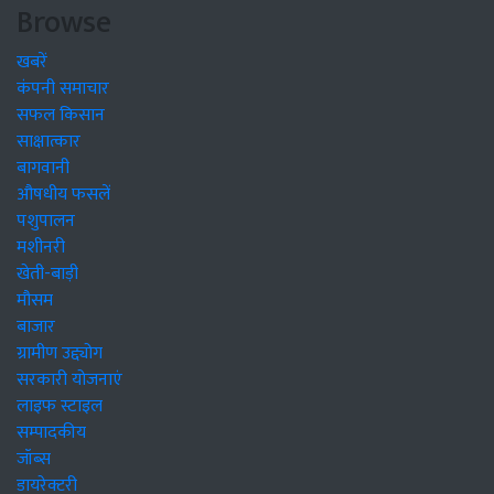
Browse
खबरें
कंपनी समाचार
सफल किसान
साक्षात्कार
बागवानी
औषधीय फसलें
पशुपालन
मशीनरी
खेती-बाड़ी
मौसम
बाजार
ग्रामीण उद्द्योग
सरकारी योजनाएं
लाइफ स्टाइल
सम्पादकीय
जॉब्स
डायरेक्टरी