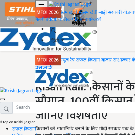
MFOI 2026
होम
ख़बरें
मौसम
खेती-बाड़ी
सरकारी योजना
गैलरी
वीडियो
मासिक पत्रिका
डायरेक्टरी
हिंदी
MFOI 2026
न्यूज़ रैप
सफल किसान
बाजार
साक्षात्कार
क
Home
ख़बरें
Kisan Rail: किसानों क
सौगात, 100वीं किसान 
जानिए विशेषताएं
#Top on Krishi Jagran
किसानों को आत्मनिर्भर बनाने के लिए मोदी सरकार एक क
सफल किसान