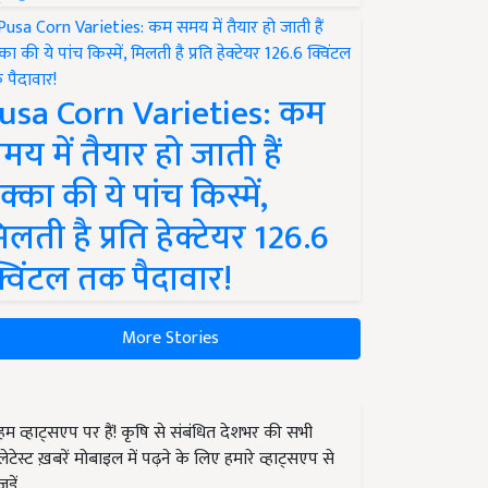
usa Corn Varieties: कम
मय में तैयार हो जाती हैं
क्का की ये पांच किस्में,
िलती है प्रति हेक्टेयर 126.6
्विंटल तक पैदावार!
More Stories
हम व्हाट्सएप पर हैं! कृषि से संबंधित देशभर की सभी
लेटेस्ट ख़बरें मोबाइल में पढ़ने के लिए हमारे व्हाट्सएप से
जुड़ें.