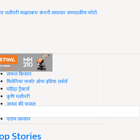
ार
मशीनरी
साक्षात्कार
कंपनी समाचार
सम्पादकीय
फोटो
op on Krishi Jagran
सफल किसान
मिलेनियर फार्मर ऑफ इंडिया अवॉर्ड
महिंद्रा ट्रैक्टर्स
कृषि मशीनरी
जायद की फसल
बिज़नेस आइडियाज
पीएम किसान
op Stories