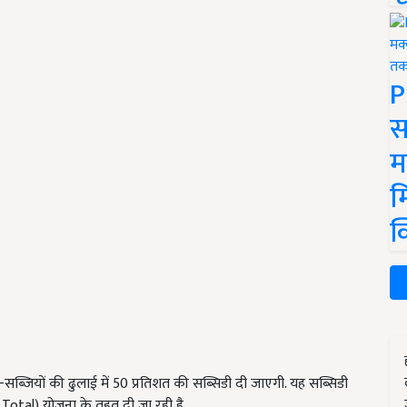
P
स
म
म
क
ल-सब्जियों की ढुलाई में 50 प्रतिशत की सब्सिडी दी जाएगी. यह सब्सिडी
otal) योजना के तहत दी जा रही है.