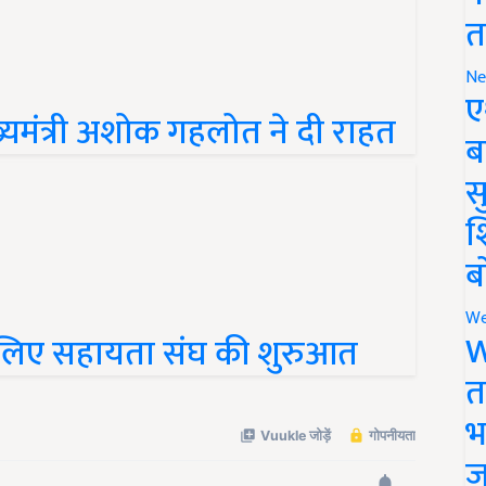
त
Ne
ुख्यमंत्री अशोक गहलोत ने दी राहत
ए
ब
सु
श
ब
 लिए सहायता संघ की शुरुआत
We
W
त
भ
ज