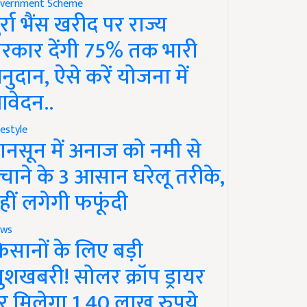
vernment Scheme
ुर्रा भैंस खरीद पर राज्य
रकार देंगी 75% तक भारी
नुदान, ऐसे करें योजना में
वेदन..
festyle
ानसून में अनाज को नमी से
चाने के 3 आसान घरेलू तरीके,
हीं लगेगी फफूंदी
ws
िसानों के लिए बड़ी
ुशखबरी! सोलर क्रॉप ड्रायर
र मिलेगा 1.40 लाख रुपये