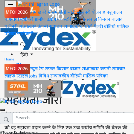
MFOI 2026
होम
ख़बरें
मौसम
खेती-बाड़ी
सरकारी योजनाएं
पशुपालन
बागवानी
मशीनरी
ग्रामीण उद्योग
वेब स्टोरी
#FTB
सफल किसान
बाजार
मशीनरी
साक्षात्कार
कंपनी समाचार
सम्पादकीय
फोटो गैलरी
वीडियो
मासिक
पत्रिका
डायरेक्टरी
हिंदी
Home
ख़बरें
MFOI 2026
न्यूज़ रैप
सफल किसान
बाजार
साक्षात्कार
कंपनी समाचार
लाइफ स्टाइल
Jobs
विविध
सम्पादकीय
वीडियो
मासिक पत्रिका
तमिलनाडु के लिए केंद्रीय
सहायता जारी
केंद्र सरकार ने तमिलनाडु के लिए रु. 2014.45 करोड़ की केंद्रीय सहायता
जारी की। केंद्रीय गृह मंत्री श्री राजनाथ सिंह ने मार्च 23, 2017 को तमिलनाडु
को यह सहायता प्रदान करने के लिए एक उच्च स्तरीय समिति की बैठक की
#Top on Krishi Jagran