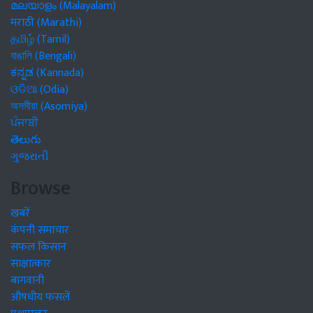
മലയാളം (Malayalam)
मराठी (Marathi)
தமிழ் (Tamil)
বাঙালি (Bengali)
ಕನ್ನಡ (Kannada)
ଓଡିଆ (Odia)
অসমীয়া (Asomiya)
ਪੰਜਾਬੀ
తెలుగు
ગુજરાતી
Browse
खबरें
कंपनी समाचार
सफल किसान
साक्षात्कार
बागवानी
औषधीय फसलें