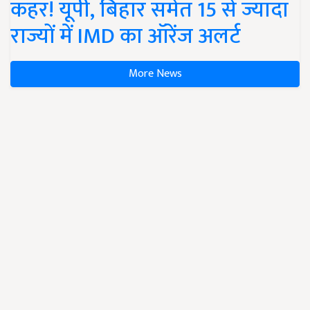
कहर! यूपी, बिहार समेत 15 से ज्यादा
राज्यों में IMD का ऑरेंज अलर्ट
More News