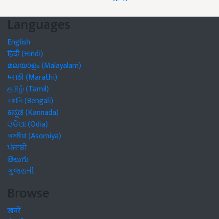
Languages
English
हिंदी (Hindi)
മലയാളം (Malayalam)
मराठी (Marathi)
தமிழ் (Tamil)
বাঙালি (Bengali)
ಕನ್ನಡ (Kannada)
ଓଡିଆ (Odia)
অসমীয়া (Asomiya)
ਪੰਜਾਬੀ
తెలుగు
ગુજરાતી
Browse
खबरें