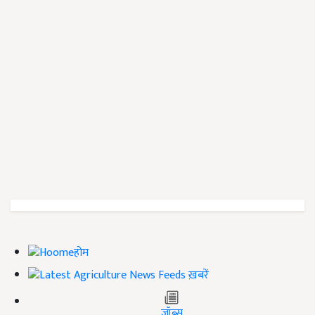
होम
ख़बरें
जॉब्स