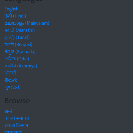
English
हिंदी (Hindi)
മലയാളം (Malayalam)
मराठी (Marathi)
தமிழ் (Tamil)
বাঙালি (Bengali)
ಕನ್ನಡ (Kannada)
ଓଡିଆ (Odia)
অসমীয়া (Asomiya)
ਪੰਜਾਬੀ
తెలుగు
ગુજરાતી
Browse
खबरें
कंपनी समाचार
सफल किसान
साक्षात्कार