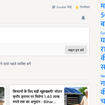
म
5
ब
Go
घ
र
क
स
Ne
ग
क
च