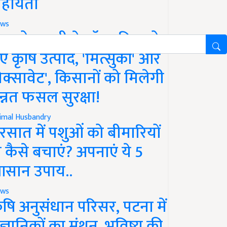
हायता
ws
फको-एमसी ने लॉन्च किए दो
ए कृषि उत्पाद, 'मित्सुकी' और
नेक्सावेट', किसानों को मिलेगी
न्नत फसल सुरक्षा!
imal Husbandry
रसात में पशुओं को बीमारियों
े कैसे बचाएं? अपनाएं ये 5
सान उपाय..
ws
ृषि अनुसंधान परिसर, पटना में
ैज्ञानिकों का मंथन, भविष्य की