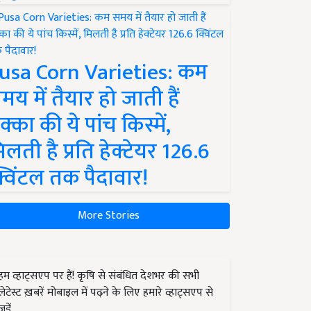
usa Corn Varieties: कम
मय में तैयार हो जाती हैं
क्का की ये पांच किस्में,
िलती है प्रति हेक्टेयर 126.6
्विंटल तक पैदावार!
More Stories
हम व्हाट्सएप पर हैं! कृषि से संबंधित देशभर की सभी
लेटेस्ट ख़बरें मोबाइल में पढ़ने के लिए हमारे व्हाट्सएप से
जुड़ें.