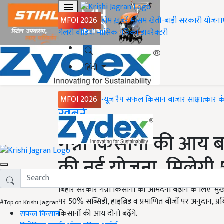
MFOI 2026
होम
ख़बरें
मौसम
खेती-बाड़ी
सरकारी योजना
गैलरी
वीडियो
मासिक पत्रिका
डायरेक्टरी
हिंदी
MFOI 2026
न्यूज़ रैप
सफल किसान
बाजार
साक्षात्कार
क
Home
ख़बरें
गन्ना किसानों की आय ब
की नई योजना, मिलेगी 50
बिहार सरकार गन्ना किसानों की आमदनी बढ़ाने के लिए ‘मुख्यम
पर 50% सब्सिडी, हाइब्रिड व प्रमाणित बीजों पर अनुदान, प्र
#Top on Krishi Jagran
किसानों की आय दोनों बढ़ेंगे.
सफल किसान