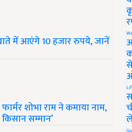
क
र
े में आएंगे 10 हजार रुपये, जानें
We
अ
क
स
ऑ
Li
स
िव फार्मर शोभा राम ने कमाया नाम,
च
्ट किसान सम्मान’
ल
Go