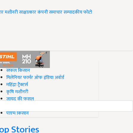
ार
मशीनरी
साक्षात्कार
कंपनी समाचार
सम्पादकीय
फोटो
op on Krishi Jagran
सफल किसान
मिलेनियर फार्मर ऑफ इंडिया अवॉर्ड
महिंद्रा ट्रैक्टर्स
कृषि मशीनरी
जायद की फसल
बिज़नेस आइडियाज
पीएम किसान
op Stories