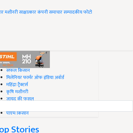
ार
मशीनरी
साक्षात्कार
कंपनी समाचार
सम्पादकीय
फोटो
op on Krishi Jagran
सफल किसान
मिलेनियर फार्मर ऑफ इंडिया अवॉर्ड
महिंद्रा ट्रैक्टर्स
कृषि मशीनरी
जायद की फसल
बिज़नेस आइडियाज
पीएम किसान
op Stories