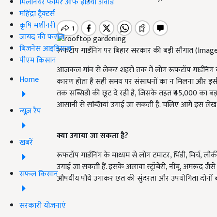
मिलेनियर फार्मर ऑफ इंडिया अवॉर्ड
महिंद्रा ट्रैक्टर्स
कृषि मशीनरी
जायद की फसल
बिज़नेस आइडियाज
रूफटॉप गार्डनिंग पर बिहार सरकार की बड़ी सौगात (Ima
पीएम किसान
आजकल गांव से लेकर शहरों तक में लोग रूफटॉप गार्डनिंग कर
Home
कारण होता है सही समय पर संसाधनों का न मिलना और इसी
तक सब्सिडी की छूट दें रही है, जिसके तहत ₹45,000 का बड
आसानी से सब्जियां उगाई जा सकती है. चलिए आगे इस लेख मे
न्यूज़ रैप
क्या उगाया जा सकता है?
खबरें
रूफटॉप गार्डनिंग के माध्यम से लोग टमाटर, भिंडी, मिर्च, ल
उगाई जा सकती हैं. इसके अलावा स्ट्रॉबेरी, नींबू, अमरूद 
सफल किसान
औषधीय पौधे उगाकर छत की सुंदरता और उपयोगिता दोनों बढ़ा
सरकारी योजनाएं