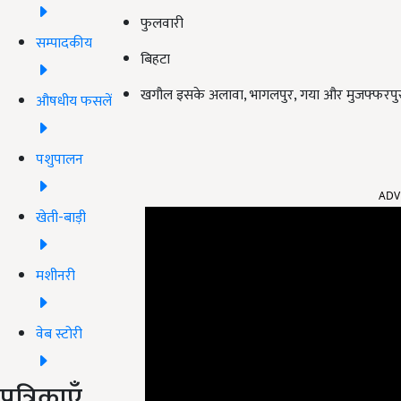
फुलवारी
सम्पादकीय
बिहटा
खगौल इसके अलावा, भागलपुर, गया और मुजफ्फरपुर
औषधीय फसलें
पशुपालन
ADV
खेती-बाड़ी
मशीनरी
वेब स्टोरी
पत्रिकाएँ