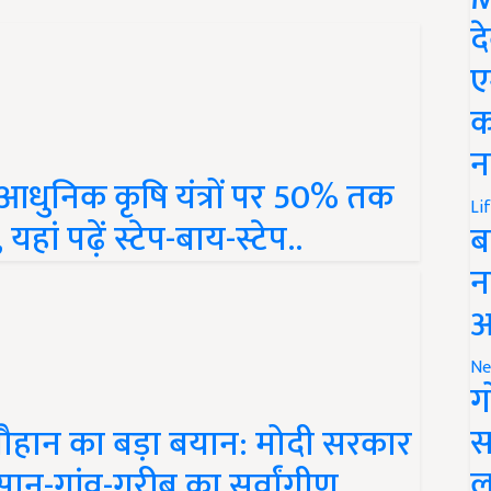
द
ए
क
न
आधुनिक कृषि यंत्रों पर 50% तक
हां पढ़ें स्टेप-बाय-स्टेप..
Li
ब
न
आ
Ne
ग
चौहान का बड़ा बयान: मोदी सरकार
स
िसान-गांव-गरीब का सर्वांगीण
ल