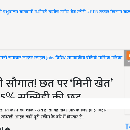
एं
पशुपालन
बागवानी
मशीनरी
ग्रामीण उद्योग
वेब स्टोरी
#FTB
सफल किसान
बाज
ंपनी समाचार
लाइफ स्टाइल
Jobs
विविध
सम्पादकीय
वीडियो
मासिक पत्रिका
#T
़ी सौगात! छत पर ‘मिनी खेत’
75% सब्सिडी की छूट..
िंग करने का शौक रखते हैं, तो यह खबर आपके लिए ही है. बिहार
सिडी. आइए जानें पूरी स्कीम के बारे में विस्तार से..
T
IST