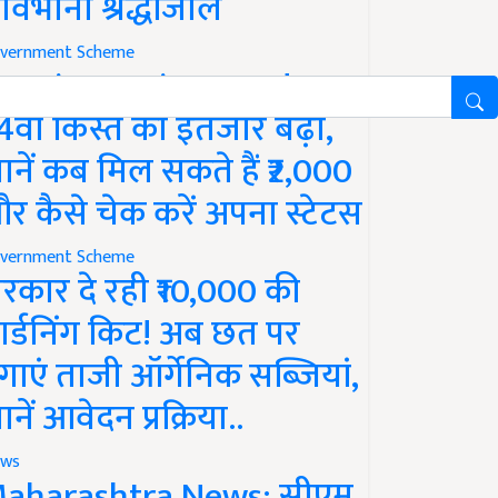
ावभीनी श्रद्धांजलि
vernment Scheme
M Kisan Yojana Update:
4वीं किस्त का इंतजार बढ़ा,
ानें कब मिल सकते हैं ₹2,000
र कैसे चेक करें अपना स्टेटस
vernment Scheme
रकार दे रही ₹10,000 की
ार्डनिंग किट! अब छत पर
गाएं ताजी ऑर्गेनिक सब्जियां,
ानें आवेदन प्रक्रिया..
ws
aharashtra News: सीएम