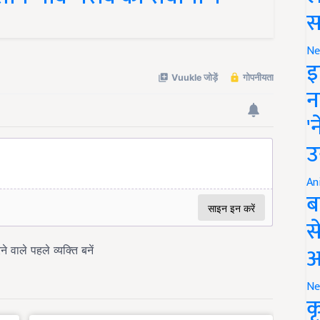
स
Ne
इ
न
'
उ
An
ब
स
आ
Ne
क