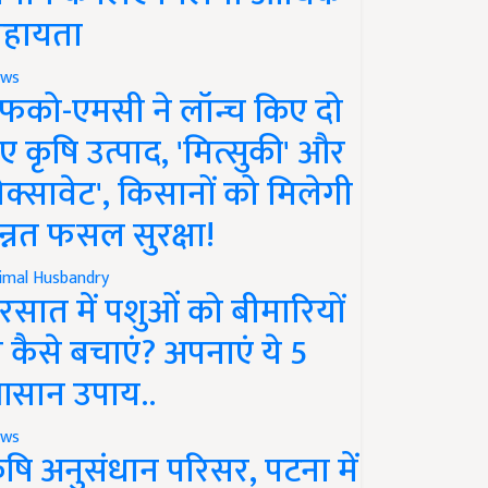
हायता
ws
फको-एमसी ने लॉन्च किए दो
ए कृषि उत्पाद, 'मित्सुकी' और
नेक्सावेट', किसानों को मिलेगी
न्नत फसल सुरक्षा!
imal Husbandry
रसात में पशुओं को बीमारियों
े कैसे बचाएं? अपनाएं ये 5
सान उपाय..
ws
ृषि अनुसंधान परिसर, पटना में