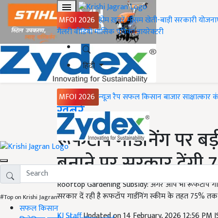
MFOI 2026
होम
ख़बरें
मौसम
खेती-बाड़ी
सरकारी योजना
गैलरी
वीडियो
मासिक पत्रिका
डायरेक्टरी
हिंदी
MFOI 2026
न्यूज़ रैप
सफल किसान
बाजार
साक्षात्कार
क
Home
ख़बरें
रूफटॉप गार्डनिंग पर बड
बनाने पर सरकार देंगी 
Rooftop Gardening Subsidy: अगर आप भी रूफटॉप गार्डन
सरकार दें रही है रूफटॉप गार्डनिंग स्कीम के तहत 75% तक सब्
#Top on Krishi Jagran
सफल किसान
KJ Staff
Updated on 14 February, 2026 12:56 PM 