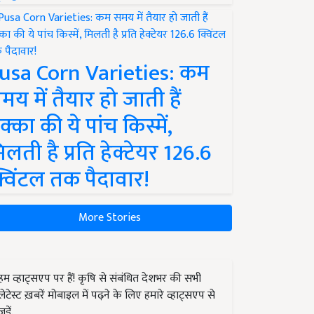
usa Corn Varieties: कम
मय में तैयार हो जाती हैं
क्का की ये पांच किस्में,
िलती है प्रति हेक्टेयर 126.6
्विंटल तक पैदावार!
More Stories
हम व्हाट्सएप पर हैं! कृषि से संबंधित देशभर की सभी
लेटेस्ट ख़बरें मोबाइल में पढ़ने के लिए हमारे व्हाट्सएप से
जुड़ें.