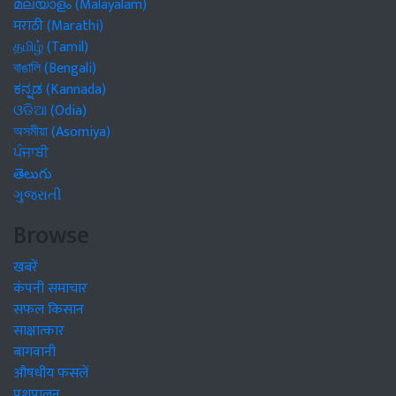
മലയാളം (Malayalam)
मराठी (Marathi)
தமிழ் (Tamil)
বাঙালি (Bengali)
ಕನ್ನಡ (Kannada)
ଓଡିଆ (Odia)
অসমীয়া (Asomiya)
ਪੰਜਾਬੀ
తెలుగు
ગુજરાતી
Browse
खबरें
कंपनी समाचार
सफल किसान
साक्षात्कार
बागवानी
औषधीय फसलें
पशुपालन