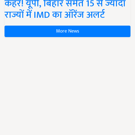
कहर! यूपी, बिहार समेत 15 से ज्यादा
राज्यों में IMD का ऑरेंज अलर्ट
More News