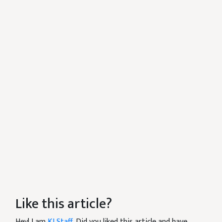
Like this article?
Hey! I am
KJ Staff
. Did you liked this article and have