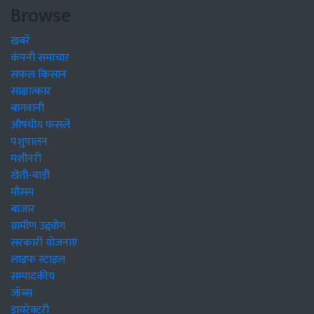
Browse
खबरें
कंपनी समाचार
सफल किसान
साक्षात्कार
बागवानी
औषधीय फसलें
पशुपालन
मशीनरी
खेती-बाड़ी
मौसम
बाजार
ग्रामीण उद्द्योग
सरकारी योजनाएं
लाइफ स्टाइल
सम्पादकीय
जॉब्स
डायरेक्टरी