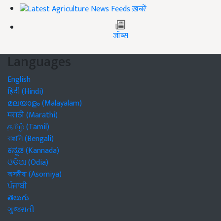
ख़बरें
जॉब्स
Languages
English
हिंदी (Hindi)
മലയാളം (Malayalam)
मराठी (Marathi)
தமிழ் (Tamil)
বাঙালি (Bengali)
ಕನ್ನಡ (Kannada)
ଓଡିଆ (Odia)
অসমীয়া (Asomiya)
ਪੰਜਾਬੀ
తెలుగు
ગુજરાતી