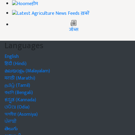
होम
ख़बरें
जॉब्स
Languages
English
हिंदी (Hindi)
മലയാളം (Malayalam)
मराठी (Marathi)
தமிழ் (Tamil)
বাঙালি (Bengali)
ಕನ್ನಡ (Kannada)
ଓଡିଆ (Odia)
অসমীয়া (Asomiya)
ਪੰਜਾਬੀ
తెలుగు