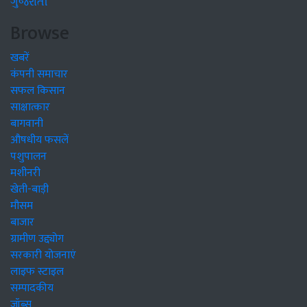
ગુજરાતી
Browse
खबरें
कंपनी समाचार
सफल किसान
साक्षात्कार
बागवानी
औषधीय फसलें
पशुपालन
मशीनरी
खेती-बाड़ी
मौसम
बाजार
ग्रामीण उद्द्योग
सरकारी योजनाएं
लाइफ स्टाइल
सम्पादकीय
जॉब्स