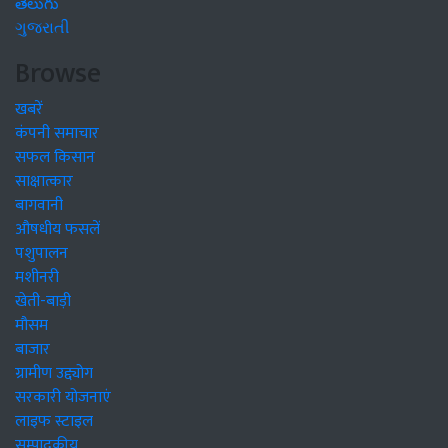
తెలుగు
ગુજરાતી
Browse
खबरें
कंपनी समाचार
सफल किसान
साक्षात्कार
बागवानी
औषधीय फसलें
पशुपालन
मशीनरी
खेती-बाड़ी
मौसम
बाजार
ग्रामीण उद्द्योग
सरकारी योजनाएं
लाइफ स्टाइल
सम्पादकीय