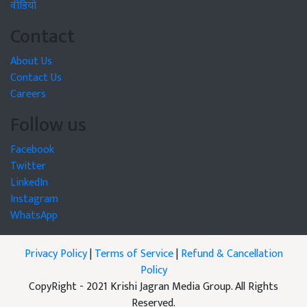
वीडियो
Contact
About Us
Contact Us
Careers
Follow us
Facebook
Twitter
LinkedIn
Instagram
WhatsApp
Privacy Policy
|
Terms of Service
|
Refund & Cancellation
Policy
CopyRight - 2021 Krishi Jagran Media Group. All Rights
Reserved.