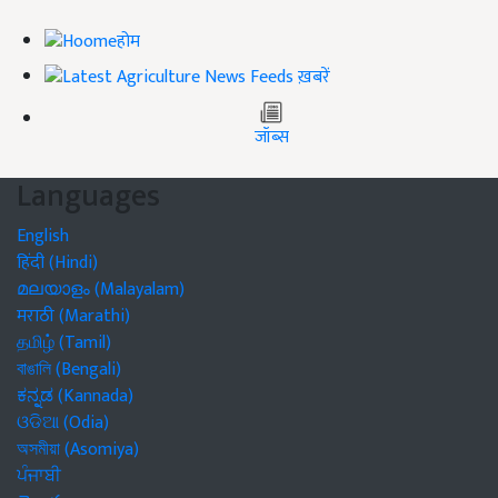
होम
ख़बरें
जॉब्स
Languages
English
हिंदी (Hindi)
മലയാളം (Malayalam)
मराठी (Marathi)
தமிழ் (Tamil)
বাঙালি (Bengali)
ಕನ್ನಡ (Kannada)
ଓଡିଆ (Odia)
অসমীয়া (Asomiya)
ਪੰਜਾਬੀ