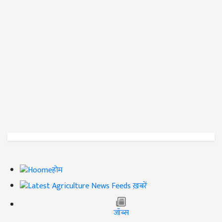
होम
ख़बरें
जॉब्स