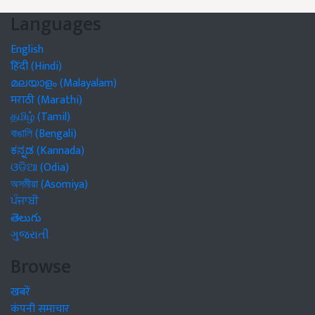
Languages
English
हिंदी (Hindi)
മലയാളം (Malayalam)
मराठी (Marathi)
தமிழ் (Tamil)
বাঙালি (Bengali)
ಕನ್ನಡ (Kannada)
ଓଡିଆ (Odia)
অসমীয়া (Asomiya)
ਪੰਜਾਬੀ
తెలుగు
ગુજરાતી
Browse
खबरें
कंपनी समाचार