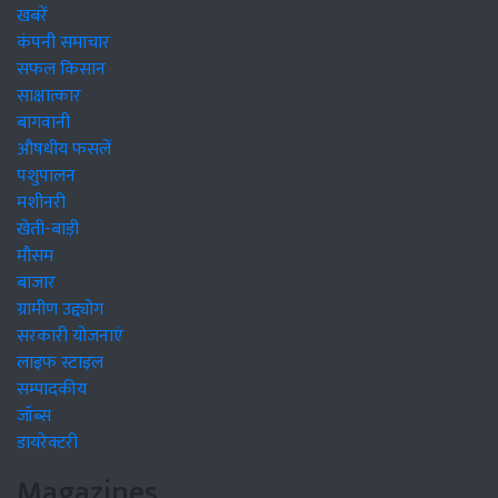
खबरें
कंपनी समाचार
सफल किसान
साक्षात्कार
बागवानी
औषधीय फसलें
पशुपालन
मशीनरी
खेती-बाड़ी
मौसम
बाजार
ग्रामीण उद्द्योग
सरकारी योजनाएं
लाइफ स्टाइल
सम्पादकीय
जॉब्स
डायरेक्टरी
Magazines