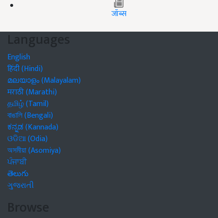
जॉब्स
Languages
English
हिंदी (Hindi)
മലയാളം (Malayalam)
मराठी (Marathi)
தமிழ் (Tamil)
বাঙালি (Bengali)
ಕನ್ನಡ (Kannada)
ଓଡିଆ (Odia)
অসমীয়া (Asomiya)
ਪੰਜਾਬੀ
తెలుగు
ગુજરાતી
Browse