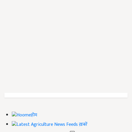
होम
ख़बरें