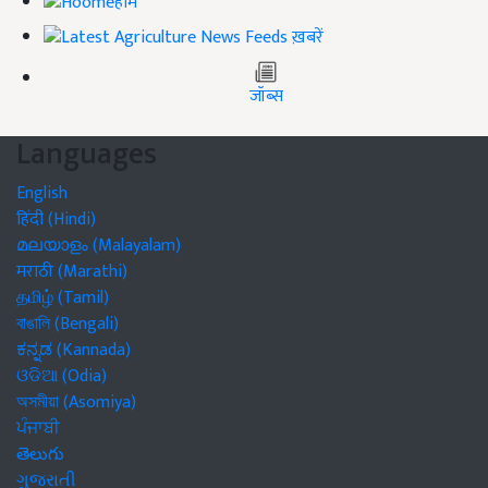
होम
ख़बरें
जॉब्स
Languages
English
हिंदी (Hindi)
മലയാളം (Malayalam)
मराठी (Marathi)
தமிழ் (Tamil)
বাঙালি (Bengali)
ಕನ್ನಡ (Kannada)
ଓଡିଆ (Odia)
অসমীয়া (Asomiya)
ਪੰਜਾਬੀ
తెలుగు
ગુજરાતી