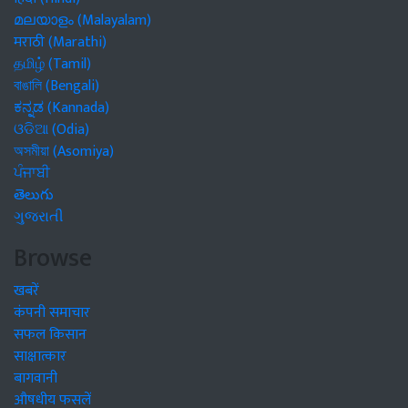
മലയാളം (Malayalam)
मराठी (Marathi)
தமிழ் (Tamil)
বাঙালি (Bengali)
ಕನ್ನಡ (Kannada)
ଓଡିଆ (Odia)
অসমীয়া (Asomiya)
ਪੰਜਾਬੀ
తెలుగు
ગુજરાતી
Browse
खबरें
कंपनी समाचार
सफल किसान
साक्षात्कार
बागवानी
औषधीय फसलें