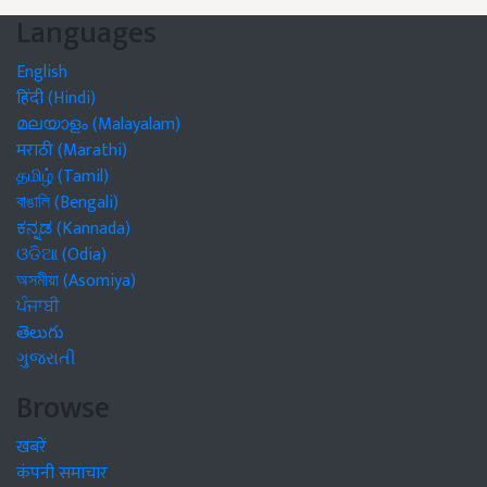
Languages
English
हिंदी (Hindi)
മലയാളം (Malayalam)
मराठी (Marathi)
தமிழ் (Tamil)
বাঙালি (Bengali)
ಕನ್ನಡ (Kannada)
ଓଡିଆ (Odia)
অসমীয়া (Asomiya)
ਪੰਜਾਬੀ
తెలుగు
ગુજરાતી
Browse
खबरें
कंपनी समाचार