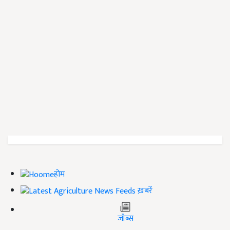
होम
ख़बरें
जॉब्स