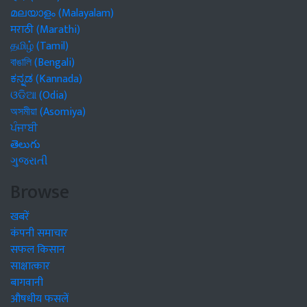
മലയാളം (Malayalam)
मराठी (Marathi)
தமிழ் (Tamil)
বাঙালি (Bengali)
ಕನ್ನಡ (Kannada)
ଓଡିଆ (Odia)
অসমীয়া (Asomiya)
ਪੰਜਾਬੀ
తెలుగు
ગુજરાતી
Browse
खबरें
कंपनी समाचार
सफल किसान
साक्षात्कार
बागवानी
औषधीय फसलें