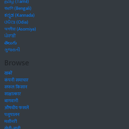
தமிழ் (Tamil)
বাঙালি (Bengali)
ಕನ್ನಡ (Kannada)
ଓଡିଆ (Odia)
অসমীয়া (Asomiya)
ਪੰਜਾਬੀ
తెలుగు
ગુજરાતી
Browse
खबरें
कंपनी समाचार
सफल किसान
साक्षात्कार
बागवानी
औषधीय फसलें
पशुपालन
मशीनरी
खेती-बाड़ी