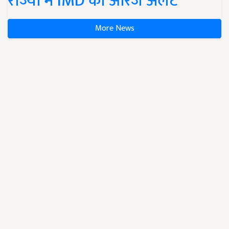
राज्यों में IMD का ऑरेंज अलर्ट
More News