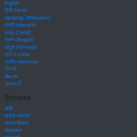
English
हिंदी (Hindi)
മലയാളം (Malayalam)
मराठी (Marathi)
தமிழ் (Tamil)
বাঙালি (Bengali)
ಕನ್ನಡ (Kannada)
ଓଡିଆ (Odia)
অসমীয়া (Asomiya)
ਪੰਜਾਬੀ
తెలుగు
ગુજરાતી
Browse
खबरें
कंपनी समाचार
सफल किसान
साक्षात्कार