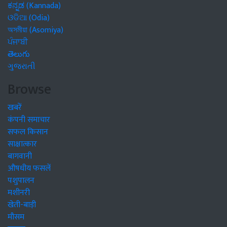
ಕನ್ನಡ (Kannada)
ଓଡିଆ (Odia)
অসমীয়া (Asomiya)
ਪੰਜਾਬੀ
తెలుగు
ગુજરાતી
Browse
खबरें
कंपनी समाचार
सफल किसान
साक्षात्कार
बागवानी
औषधीय फसलें
पशुपालन
मशीनरी
खेती-बाड़ी
मौसम