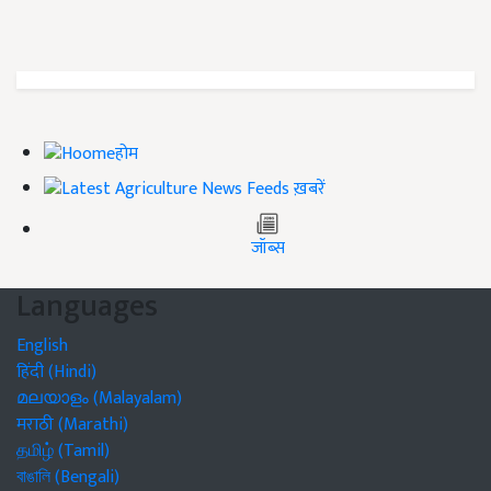
होम
ख़बरें
जॉब्स
Languages
English
हिंदी (Hindi)
മലയാളം (Malayalam)
मराठी (Marathi)
தமிழ் (Tamil)
বাঙালি (Bengali)