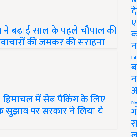
द
ए
 ने बढ़ाई साल के पहले चौपाल की
क
तीय नवाचारों की जमकर की सराहना
न
Li
ब
न
आ
हिमाचल में सेब पैकिंग के लिए
 के सुझाव पर सरकार ने लिया ये
Ne
ग
स
ल