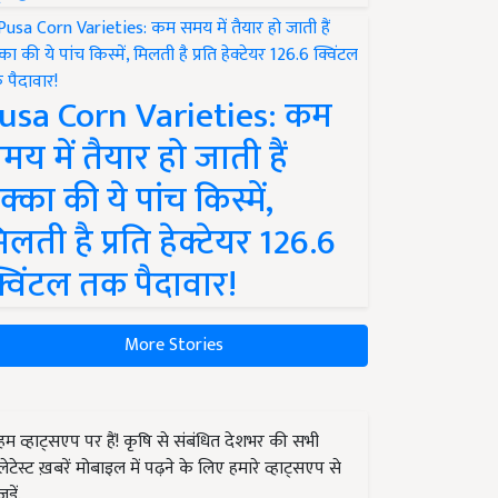
usa Corn Varieties: कम
मय में तैयार हो जाती हैं
क्का की ये पांच किस्में,
िलती है प्रति हेक्टेयर 126.6
्विंटल तक पैदावार!
More Stories
हम व्हाट्सएप पर हैं! कृषि से संबंधित देशभर की सभी
लेटेस्ट ख़बरें मोबाइल में पढ़ने के लिए हमारे व्हाट्सएप से
जुड़ें.