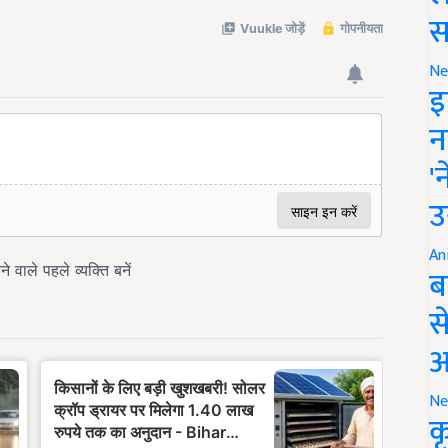
स
Ne
इ
न
'
उ
An
ब
स
आ
Ne
क