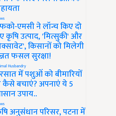
हायता
ws
फको-एमसी ने लॉन्च किए दो
ए कृषि उत्पाद, 'मित्सुकी' और
नेक्सावेट', किसानों को मिलेगी
न्नत फसल सुरक्षा!
imal Husbandry
रसात में पशुओं को बीमारियों
े कैसे बचाएं? अपनाएं ये 5
सान उपाय..
ws
ृषि अनुसंधान परिसर, पटना में