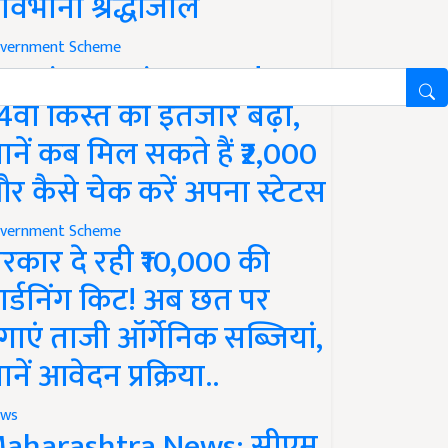
ावभीनी श्रद्धांजलि
vernment Scheme
M Kisan Yojana Update:
4वीं किस्त का इंतजार बढ़ा,
ानें कब मिल सकते हैं ₹2,000
र कैसे चेक करें अपना स्टेटस
vernment Scheme
रकार दे रही ₹10,000 की
ार्डनिंग किट! अब छत पर
गाएं ताजी ऑर्गेनिक सब्जियां,
ानें आवेदन प्रक्रिया..
ws
aharashtra News: सीएम