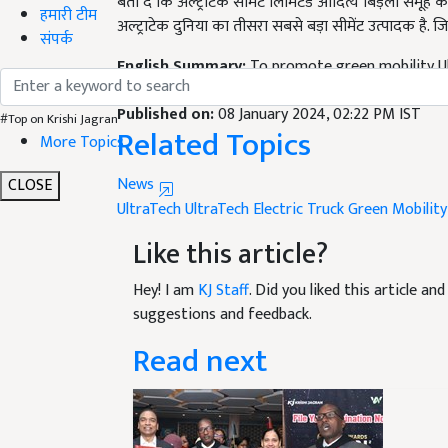
अल्ट्राटेक दुनिया का तीसरा सबसे बड़ा सीमेंट उत्पादक है. जि
हमारी टीम
संपर्क
English Summary:
To promote green mobility Ult
transportation will help in reducing transportat
Published on:
08 January 2024, 02:22 PM IST
Related Topics
#Top on Krishi Jagran
More Topics
News
CLOSE
UltraTech
UltraTech Electric Truck
Green Mobility
Like this article?
Hey! I am
KJ Staff
. Did you liked this article a
suggestions and feedback.
Read next