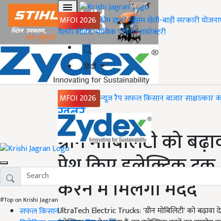
MFOI 2026
होम
ख़बरें
मौसम
खेती-बाड़ी
सरकारी योजना
गैलरी
वीडियो
मासिक पत्रिका
डायरेक्टरी
हिंदी
MFOI 2026
न्यूज़ रैप
सफल किसान
बाजार
साक्षात्कार
क
Home
ख़बरें
ग्रीन मोबिलिटी को बढ़ावा
पेश किए इलेक्ट्रिक ट्र
करने में मिलेगी मदद
#Top on Krishi Jagran
UltraTech Electric Trucks: 'ग्रीन मोबिलिटी' को बढ़ावा दे
सफल किसान