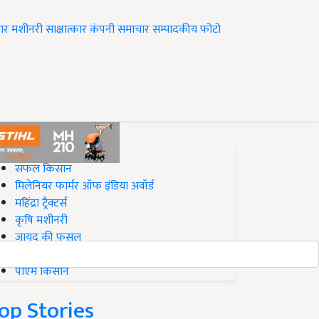
ार
मशीनरी
साक्षात्कार
कंपनी समाचार
सम्पादकीय
फोटो
op on Krishi Jagran
सफल किसान
मिलेनियर फार्मर ऑफ इंडिया अवॉर्ड
महिंद्रा ट्रैक्टर्स
कृषि मशीनरी
जायद की फसल
बिज़नेस आइडियाज
पीएम किसान
op Stories