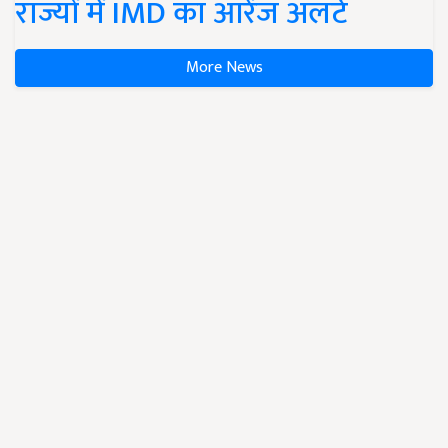
राज्यों में IMD का ऑरेंज अलर्ट
More News