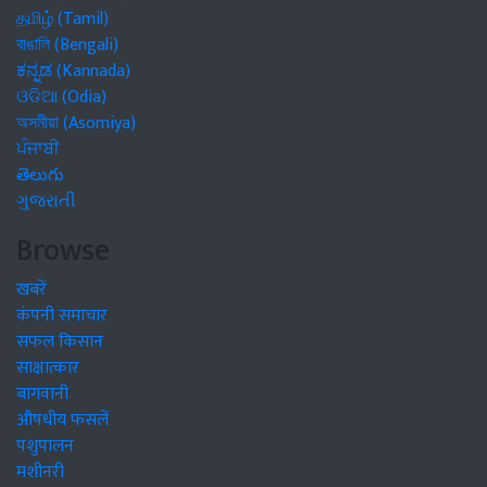
தமிழ் (Tamil)
বাঙালি (Bengali)
ಕನ್ನಡ (Kannada)
ଓଡିଆ (Odia)
অসমীয়া (Asomiya)
ਪੰਜਾਬੀ
తెలుగు
ગુજરાતી
Browse
खबरें
कंपनी समाचार
सफल किसान
साक्षात्कार
बागवानी
औषधीय फसलें
पशुपालन
मशीनरी