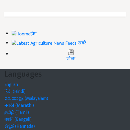
होम
ख़बरें
जॉब्स
Languages
English
हिंदी (Hindi)
മലയാളം (Malayalam)
मराठी (Marathi)
தமிழ் (Tamil)
বাঙালি (Bengali)
ಕನ್ನಡ (Kannada)