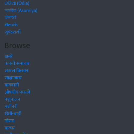
ଓଡିଆ (Odia)
অসমীয়া (Asomiya)
ਪੰਜਾਬੀ
తెలుగు
ગુજરાતી
Browse
खबरें
कंपनी समाचार
सफल किसान
साक्षात्कार
बागवानी
औषधीय फसलें
पशुपालन
मशीनरी
खेती-बाड़ी
मौसम
बाजार