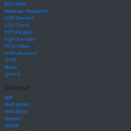
हिंदी (Hindi)
മലയാളം (Malayalam)
मराठी (Marathi)
தமிழ் (Tamil)
বাঙালি (Bengali)
ಕನ್ನಡ (Kannada)
ଓଡିଆ (Odia)
অসমীয়া (Asomiya)
ਪੰਜਾਬੀ
తెలుగు
ગુજરાતી
Browse
खबरें
कंपनी समाचार
सफल किसान
साक्षात्कार
बागवानी