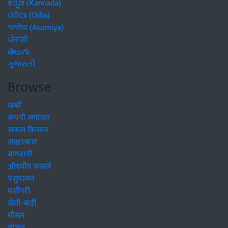
ಕನ್ನಡ (Kannada)
ଓଡିଆ (Odia)
অসমীয়া (Asomiya)
ਪੰਜਾਬੀ
తెలుగు
ગુજરાતી
Browse
खबरें
कंपनी समाचार
सफल किसान
साक्षात्कार
बागवानी
औषधीय फसलें
पशुपालन
मशीनरी
खेती-बाड़ी
मौसम
बाजार