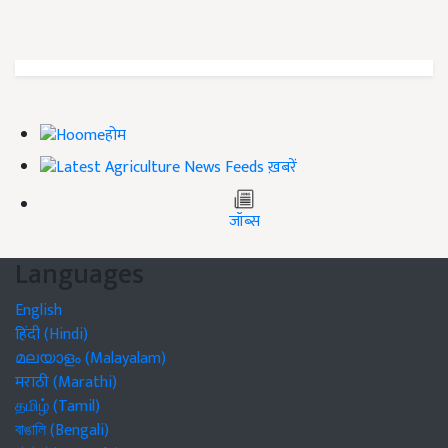
होम
ख़बरें
जॉब्स
Languages
English
हिंदी (Hindi)
മലയാളം (Malayalam)
मराठी (Marathi)
தமிழ் (Tamil)
বাঙালি (Bengali)