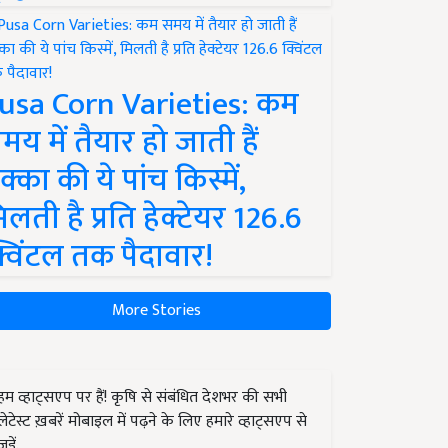
usa Corn Varieties: कम
मय में तैयार हो जाती हैं
क्का की ये पांच किस्में,
िलती है प्रति हेक्टेयर 126.6
्विंटल तक पैदावार!
More Stories
हम व्हाट्सएप पर हैं! कृषि से संबंधित देशभर की सभी
लेटेस्ट ख़बरें मोबाइल में पढ़ने के लिए हमारे व्हाट्सएप से
जुड़ें.