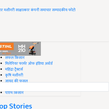
ार
मशीनरी
साक्षात्कार
कंपनी समाचार
सम्पादकीय
फोटो
op on Krishi Jagran
सफल किसान
मिलेनियर फार्मर ऑफ इंडिया अवॉर्ड
महिंद्रा ट्रैक्टर्स
कृषि मशीनरी
जायद की फसल
बिज़नेस आइडियाज
पीएम किसान
op Stories