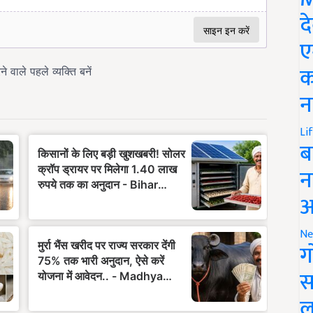
द
ए
क
न
Li
ब
न
आ
Ne
ग
स
ल