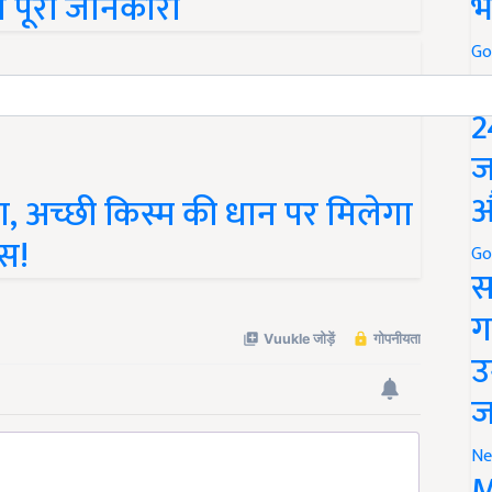
भ
Go
P
2
ज
, अच्छी किस्म की धान पर मिलेगा
औ
नस!
Go
स
ग
उ
ज
Ne
M