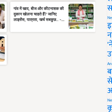
स
Ne
इ
न
'
उ
An
ब
स
आ
Ne
क