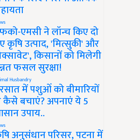
हायता
ws
फको-एमसी ने लॉन्च किए दो
ए कृषि उत्पाद, 'मित्सुकी' और
नेक्सावेट', किसानों को मिलेगी
न्नत फसल सुरक्षा!
imal Husbandry
रसात में पशुओं को बीमारियों
े कैसे बचाएं? अपनाएं ये 5
सान उपाय..
ws
ृषि अनुसंधान परिसर, पटना में