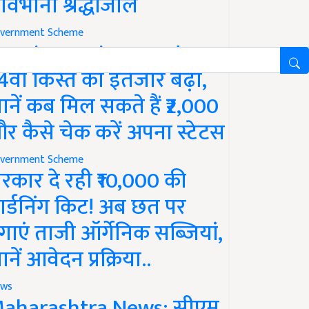
ावभीनी श्रद्धांजलि
vernment Scheme
M Kisan Yojana Update:
4वीं किस्त का इंतजार बढ़ा,
ानें कब मिल सकते हैं ₹2,000
र कैसे चेक करें अपना स्टेटस
vernment Scheme
रकार दे रही ₹10,000 की
ार्डनिंग किट! अब छत पर
गाएं ताजी ऑर्गेनिक सब्जियां,
ानें आवेदन प्रक्रिया..
ws
aharashtra News: सीएम