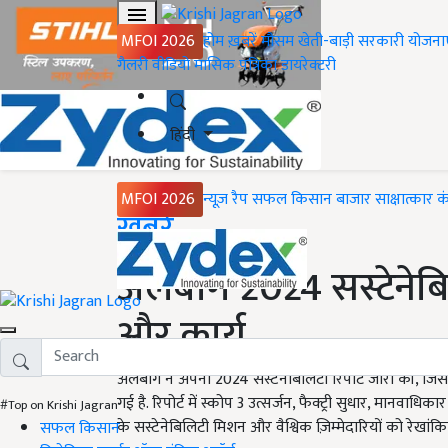
MFOI 2026
होम
ख़बरें
मौसम
खेती-बाड़ी
सरकारी योजना
गैलरी
वीडियो
मासिक पत्रिका
डायरेक्टरी
हिंदी
MFOI 2026
न्यूज़ रैप
सफल किसान
बाजार
साक्षात्कार
क
Home
ख़बरें
अलबाग 2024 सस्टेनेबिलि
और कार्य
अलबाग ने अपनी 2024 सस्टेनेबिलिटी रिपोर्ट जारी की, जिसमें स
गई है. रिपोर्ट में स्कोप 3 उत्सर्जन, फैक्ट्री सुधार, मानवा
#Top on Krishi Jagran
के सस्टेनेबिलिटी मिशन और वैश्विक ज़िम्मेदारियों को रेखांक
सफल किसान