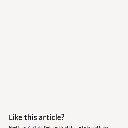
Like this article?
Hey! I am
KJ Staff
. Did you liked this article and have