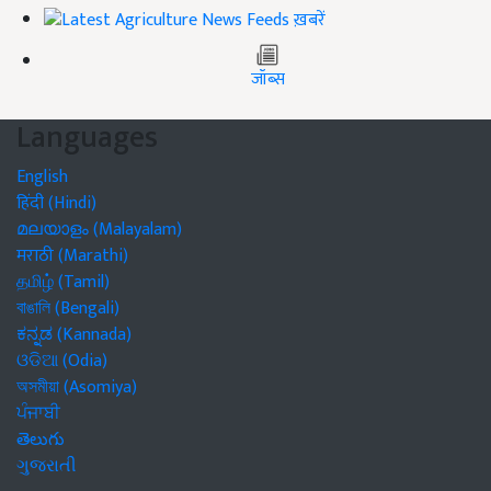
ख़बरें
जॉब्स
Languages
English
हिंदी (Hindi)
മലയാളം (Malayalam)
मराठी (Marathi)
தமிழ் (Tamil)
বাঙালি (Bengali)
ಕನ್ನಡ (Kannada)
ଓଡିଆ (Odia)
অসমীয়া (Asomiya)
ਪੰਜਾਬੀ
తెలుగు
ગુજરાતી