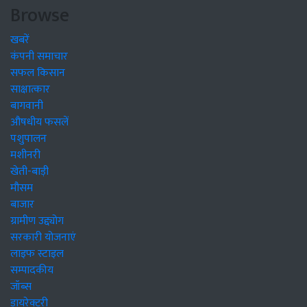
Browse
खबरें
कंपनी समाचार
सफल किसान
साक्षात्कार
बागवानी
औषधीय फसलें
पशुपालन
मशीनरी
खेती-बाड़ी
मौसम
बाजार
ग्रामीण उद्द्योग
सरकारी योजनाएं
लाइफ स्टाइल
सम्पादकीय
जॉब्स
डायरेक्टरी