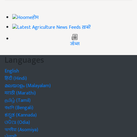
होम
ख़बरें
जॉब्स
Languages
English
हिंदी (Hindi)
മലയാളം (Malayalam)
मराठी (Marathi)
தமிழ் (Tamil)
বাঙালি (Bengali)
ಕನ್ನಡ (Kannada)
ଓଡିଆ (Odia)
অসমীয়া (Asomiya)