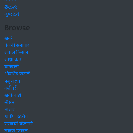
ਪੰਜਾਬੀ
తెలుగు
ગુજરાતી
Browse
खबरें
कंपनी समाचार
सफल किसान
साक्षात्कार
बागवानी
औषधीय फसलें
पशुपालन
मशीनरी
खेती-बाड़ी
मौसम
बाजार
ग्रामीण उद्द्योग
सरकारी योजनाएं
लाइफ स्टाइल