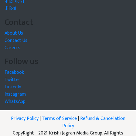
फोटो गैलरी
वीडियो
Contact
About Us
Contact Us
Careers
Follow us
Facebook
Twitter
LinkedIn
Instagram
WhatsApp
Privacy Policy
|
Terms of Service
|
Refund & Cancellation
Policy
CopyRight - 2021 Krishi Jagran Media Group. All Rights