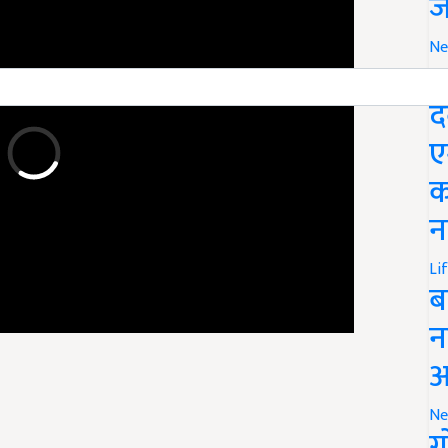
ज
Ne
M
द
ए
क
न
Li
ब
न
आ
Ne
ग