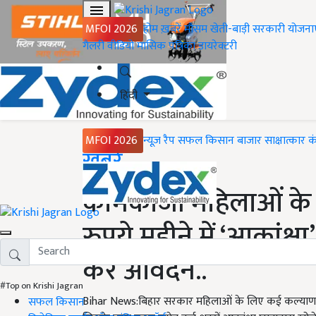
MFOI 2026
होम
ख़बरें
मौसम
खेती-बाड़ी
सरकारी योजना
गैलरी
वीडियो
मासिक पत्रिका
डायरेक्टरी
हिंदी
MFOI 2026
न्यूज़ रैप
सफल किसान
बाजार
साक्षात्कार
क
Home
ख़बरें
कामकाजी महिलाओं के
रुपये महीने में ‘आकांक्
करें आवेदन..
#Top on Krishi Jagran
Bihar News:बिहार सरकार महिलाओं के लिए कई कल्याणकारी य
सफल किसान