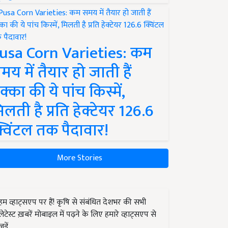
usa Corn Varieties: कम
मय में तैयार हो जाती हैं
क्का की ये पांच किस्में,
िलती है प्रति हेक्टेयर 126.6
्विंटल तक पैदावार!
More Stories
हम व्हाट्सएप पर हैं! कृषि से संबंधित देशभर की सभी
लेटेस्ट ख़बरें मोबाइल में पढ़ने के लिए हमारे व्हाट्सएप से
जुड़ें.