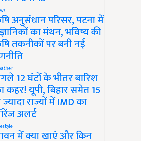
ws
ृषि अनुसंधान परिसर, पटना में
ैज्ञानिकों का मंथन, भविष्य की
ृषि तकनीकों पर बनी नई
णनीति
ather
गले 12 घंटों के भीतर बारिश
ा कहर! यूपी, बिहार समेत 15
े ज्यादा राज्यों में IMD का
रेंज अलर्ट
festyle
ावन में क्या खाएं और किन