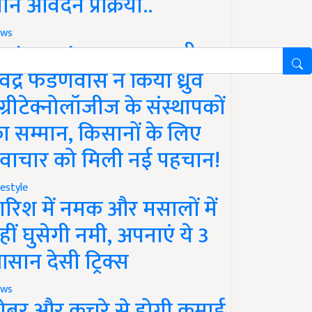
ानें आवेदन प्रक्रिया..
ws
aharashtra News: सीएम
ेवेंद्र फडणवीस ने किया ध्रुव
ग्रीटेक्नोलॉजीज के संस्थापकों
ा सम्मान, किसानों के लिए
वाचार को मिली नई पहचान!
festyle
ारिश में नमक और मसालों में
हीं घुसेगी नमी, अपनाएं ये 3
सान देसी ट्रिक्स
ws
ोबर और कचरे से होगी कमाई,