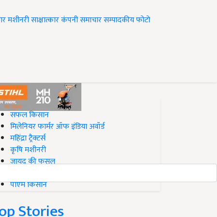
ार
मशीनरी
साक्षात्कार
कंपनी समाचार
सम्पादकीय
फोटो
op on Krishi Jagran
सफल किसान
मिलेनियर फार्मर ऑफ इंडिया अवॉर्ड
महिंद्रा ट्रैक्टर्स
कृषि मशीनरी
जायद की फसल
बिज़नेस आइडियाज
पीएम किसान
op Stories