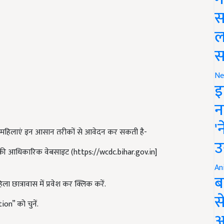
स
ल
स
Ne
इ
न
 में महिलाएं इन आसान तरीकों से आवेदन कर सकती है-
'
की आधिकारिक वेबसाइट (https://wcdc.bihar.gov.in]
उ
An
छात्रावास में प्रवेश कर क्लिक करें.
ब
on” को चुनें.
स
आ