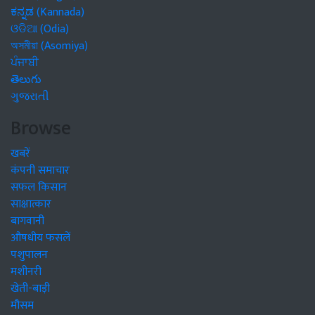
ಕನ್ನಡ (Kannada)
ଓଡିଆ (Odia)
অসমীয়া (Asomiya)
ਪੰਜਾਬੀ
తెలుగు
ગુજરાતી
Browse
खबरें
कंपनी समाचार
सफल किसान
साक्षात्कार
बागवानी
औषधीय फसलें
पशुपालन
मशीनरी
खेती-बाड़ी
मौसम