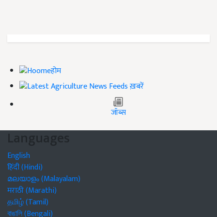
होम
ख़बरें
जॉब्स
Languages
English
हिंदी (Hindi)
മലയാളം (Malayalam)
मराठी (Marathi)
தமிழ் (Tamil)
বাঙালি (Bengali)