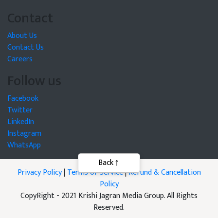
Contact
About Us
Contact Us
Careers
Follow us
Facebook
Twitter
LinkedIn
Instagram
WhatsApp
Back
Privacy Policy
|
Terms of Service
|
Refund & Cancellation
Policy
CopyRight - 2021 Krishi Jagran Media Group. All Rights
Reserved.