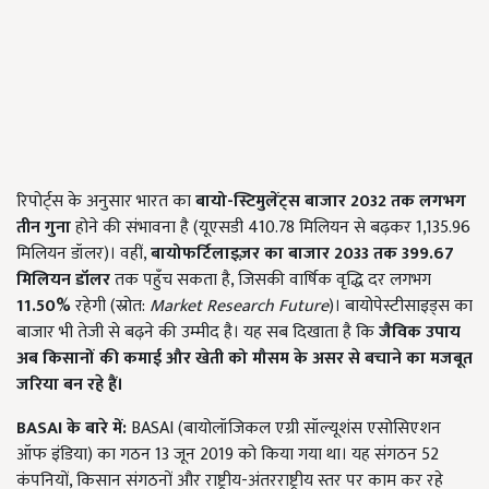
रिपोर्ट्स के अनुसार भारत का
बायो
-
स्टिमुलेंट्स
बाजार
2032
तक
लगभग
तीन
गुना
होने की संभावना है (यूएसडी 410.78 मिलियन से बढ़कर 1,135.96
मिलियन डॉलर)। वहीं,
बायोफर्टिलाइज़र
का
बाजार
2033
तक
399.67
मिलियन
डॉलर
तक पहुँच सकता है, जिसकी वार्षिक वृद्धि दर लगभग
11.50%
रहेगी (स्रोत:
Market Research Future
)। बायोपेस्टीसाइड्स का
बाजार भी तेजी से बढ़ने की उम्मीद है। यह सब दिखाता है कि
जैविक
उपाय
अब
किसानों
की
कमाई
और
खेती
को
मौसम
के
असर
से
बचाने
का
मजबूत
जरिया
बन
रहे
हैं।
BASAI
के
बारे
में
:
BASAI (बायोलॉजिकल एग्री सॉल्यूशंस एसोसिएशन
ऑफ इंडिया) का गठन 13 जून 2019 को किया गया था। यह संगठन 52
कंपनियों, किसान संगठनों और राष्ट्रीय-अंतरराष्ट्रीय स्तर पर काम कर रहे