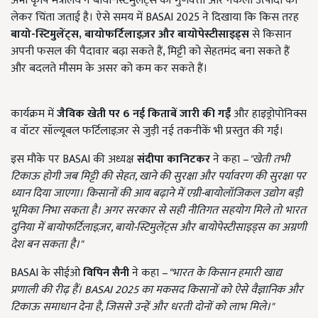
अभी कृषि मंत्रालय ने बायो-स्टिमुलेंट्स की गुणवत्ता और नकली उत्पादों को
लेकर चिंता जताई है। ऐसे समय में BASAI 2025 ने दिखाया कि किस तरह
बायो
-
स्टिमुलेंट्स
,
बायोफर्टिलाइज़र
और
बायोपेस्टीसाइड्स
से किसान
अपनी फसल की पैदावार बढ़ा सकते हैं, मिट्टी को सेहतमंद बना सकते हैं
और बदलते मौसम के असर को कम कर सकते हैं।
कार्यक्रम में
जैविक
खेती
पर
6
नई
किताबें
जारी
की
गईं
और हाइड्रोपोनिक्स
व वॉटर सॉल्यूबल फर्टिलाइज़र से जुड़ी नई तकनीकें भी प्रस्तुत की गईं।
इस मौके पर BASAI की अध्यक्ष
संदीपा
कानिटकर
ने कहा –
"
खेती
तभी
टिकाऊ
होगी
जब
मिट्टी
की
सेहत
,
खाने
की
सुरक्षा
और
पर्यावरण
की
सुरक्षा
पर
ध्यान
दिया
जाएगा।
किसानों
की
आय
बढ़ाने
में
एग्री
-
बायोलॉजिकल
उद्योग
बड़ी
भूमिका
निभा
सकता
है।
अगर
सरकार
से
सही
नीतिगत
सहयोग
मिले
तो
भारत
दुनिया
में
बायोफर्टिलाइज़र
,
बायो
-
स्टिमुलेंट्स
और
बायोपेस्टीसाइड्स
का
अग्रणी
देश
बन
सकता
है।
"
BASAI के सीईओ
विपिन
सैनी
ने कहा –
"
भारत
के
किसान
हमारी
खाद्य
प्रणाली
की
रीढ़
हैं।
BASAI 2025
का
मकसद
किसानों
को
ऐसे
वैज्ञानिक
और
टिकाऊ
समाधान
देना
है
,
जिससे
उन्हें
और
धरती
दोनों
को
लाभ
मिले।
"