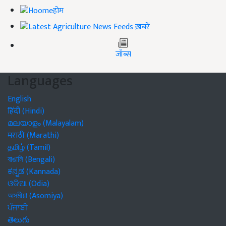
होम
ख़बरें
जॉब्स
Languages
English
हिंदी (Hindi)
മലയാളം (Malayalam)
मराठी (Marathi)
தமிழ் (Tamil)
বাঙালি (Bengali)
ಕನ್ನಡ (Kannada)
ଓଡିଆ (Odia)
অসমীয়া (Asomiya)
ਪੰਜਾਬੀ
తెలుగు