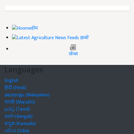
होम
ख़बरें
जॉब्स
Languages
English
हिंदी (Hindi)
മലയാളം (Malayalam)
मराठी (Marathi)
தமிழ் (Tamil)
বাঙালি (Bengali)
ಕನ್ನಡ (Kannada)
ଓଡିଆ (Odia)