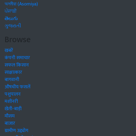
অসমীয়া (Asomiya)
ਪੰਜਾਬੀ
తెలుగు
ગુજરાતી
Browse
खबरें
कंपनी समाचार
सफल किसान
साक्षात्कार
बागवानी
औषधीय फसलें
पशुपालन
मशीनरी
खेती-बाड़ी
मौसम
बाजार
ग्रामीण उद्द्योग