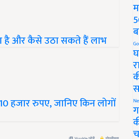
म
5
ब
ा है और कैसे उठा सकते हैं लाभ
Go
घ
र
क
स
 10 हजार रुपए, जानिए किन लोगों
Ne
ग
क
च