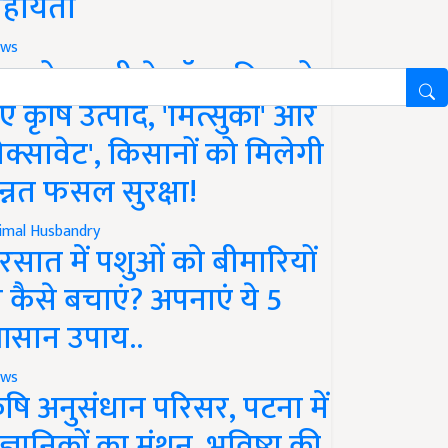
हायता
ws
फको-एमसी ने लॉन्च किए दो
ए कृषि उत्पाद, 'मित्सुकी' और
नेक्सावेट', किसानों को मिलेगी
न्नत फसल सुरक्षा!
imal Husbandry
रसात में पशुओं को बीमारियों
े कैसे बचाएं? अपनाएं ये 5
सान उपाय..
ws
ृषि अनुसंधान परिसर, पटना में
ैज्ञानिकों का मंथन, भविष्य की