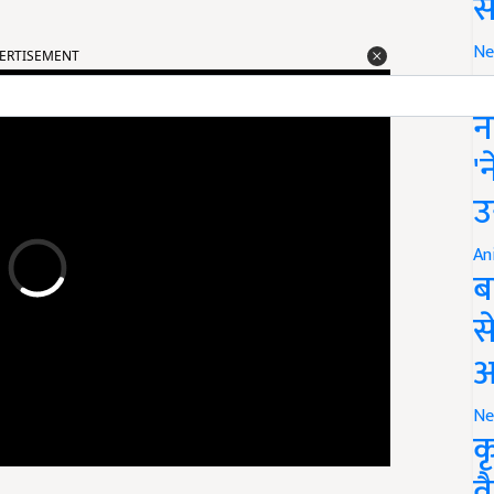
स
ERTISEMENT
Ne
इ
न
'
उ
An
ब
स
आ
Ne
क
व
जनाएं सरकार लागू करने जा रही है. कृषि के साथ-साथ मधुमक्खी पालन