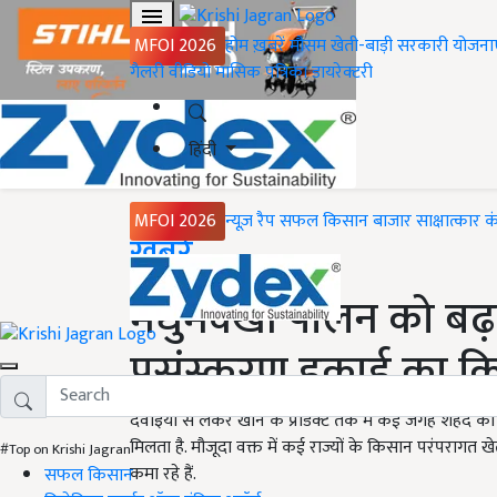
MFOI 2026
होम
ख़बरें
मौसम
खेती-बाड़ी
सरकारी योजना
गैलरी
वीडियो
मासिक पत्रिका
डायरेक्टरी
हिंदी
MFOI 2026
न्यूज़ रैप
सफल किसान
बाजार
साक्षात्कार
क
Home
ख़बरें
मधुमक्खी पालन को बढ़ावा
प्रसंस्करण इकाई का क
दवाइयों से लेकर खाने के प्रोडक्ट तक में कई जगह शहद का
मिलता है. मौजूदा वक्त में कई राज्यों के किसान परंपराग
#Top on Krishi Jagran
कमा रहे हैं.
सफल किसान