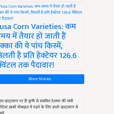
usa Corn Varieties: कम
मय में तैयार हो जाती हैं
क्का की ये पांच किस्में,
िलती है प्रति हेक्टेयर 126.6
्विंटल तक पैदावार!
More Stories
हम व्हाट्सएप पर हैं! कृषि से संबंधित देशभर की सभी
लेटेस्ट ख़बरें मोबाइल में पढ़ने के लिए हमारे व्हाट्सएप से
जुड़ें.