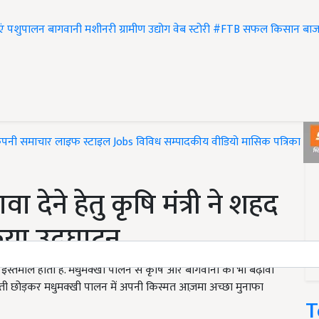
एं
पशुपालन
बागवानी
मशीनरी
ग्रामीण उद्योग
वेब स्टोरी
#FTB
सफल किसान
बाज
ंपनी समाचार
लाइफ स्टाइल
Jobs
विविध
सम्पादकीय
वीडियो
मासिक पत्रिका
#T
 देने हेतु कृषि मंत्री ने शहद
िया उद्घाटन
 इस्तेमाल होता है. मधुमक्खी पालन से कृषि और बागवानी को भी बढ़ावा
त खेती छोड़कर मधुमक्खी पालन में अपनी किस्मत आज़मा अच्छा मुनाफा
T