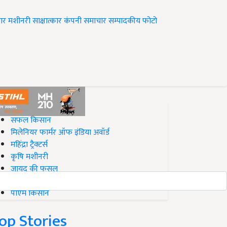
ार
मशीनरी
साक्षात्कार
कंपनी समाचार
सम्पादकीय
फोटो
op on Krishi Jagran
सफल किसान
मिलेनियर फार्मर ऑफ इंडिया अवॉर्ड
महिंद्रा ट्रैक्टर्स
कृषि मशीनरी
जायद की फसल
बिज़नेस आइडियाज
पीएम किसान
op Stories