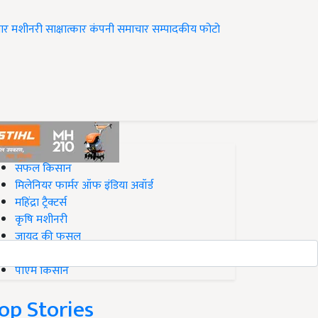
ार
मशीनरी
साक्षात्कार
कंपनी समाचार
सम्पादकीय
फोटो
op on Krishi Jagran
सफल किसान
मिलेनियर फार्मर ऑफ इंडिया अवॉर्ड
महिंद्रा ट्रैक्टर्स
कृषि मशीनरी
जायद की फसल
बिज़नेस आइडियाज
पीएम किसान
op Stories