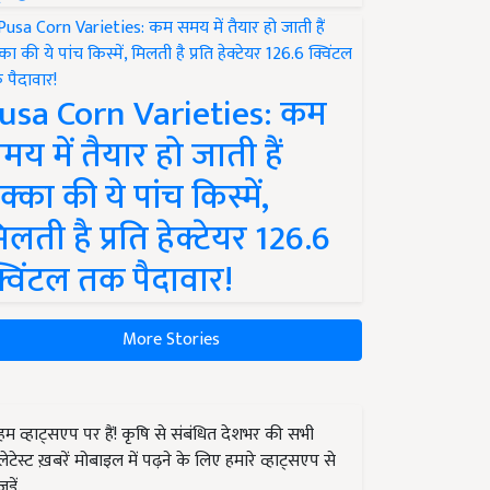
usa Corn Varieties: कम
मय में तैयार हो जाती हैं
क्का की ये पांच किस्में,
िलती है प्रति हेक्टेयर 126.6
्विंटल तक पैदावार!
More Stories
हम व्हाट्सएप पर हैं! कृषि से संबंधित देशभर की सभी
लेटेस्ट ख़बरें मोबाइल में पढ़ने के लिए हमारे व्हाट्सएप से
जुड़ें.