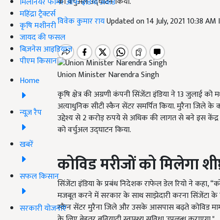
को वर्चुअल उद्घाटन किया.
मिलेनियर फार्मर ऑफ इंडिया अवॉर्ड
महिंद्रा ट्रैक्टर्स
विवेक कुमार राय
Updated on 14 July, 2021 10:38 AM
कृषि मशीनरी
जायद की फसल
बिज़नेस आइडियाज
पीएम किसान
Union Minister Narendra Singh
Home
कृषि क्षेत्र की अग्रणी कंपनी सिंजेंटा इंडिया ने 13 जुलाई को
अत्याधुनिक सीटी स्कैन सेंटर समर्पित किया. मुरैना जिले के
न्यूज़ रैप
उद्देश्य से 2 करोड़ रुपये से अधिक की लागत से बने इस केंद्र 
को वर्चुअल उद्घाटन किया.
खबरें
कोविड मरीजों को मिलेगा
शी
सफल किसान
सिंजेंटा इंडिया के प्रबंध निदेशक राफेल डेल रियो ने कहा, “क
मजबूत करने में सरकार के साथ साझेदारी करना सिंजेंटा के 
स्कैन सेंटर मुरैना जिले और उसके आसपास बढ़ते कोविड मामलों
सरकारी योजनाएं
के लिए बेहतर बुनियादी स्वास्थ्य सुविधा उपलब्ध कराएगा."