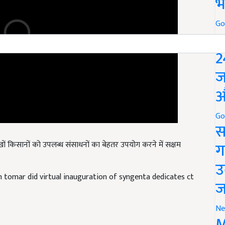
भ
Go
P
2
ज
औ
Go
स
लाखों किसानों को उपलब्ध संसाधनों का बेहतर उपयोग करने में सक्षम
ग
उ
h tomar did virtual inauguration of syngenta dedicates ct
ज
Ne
M