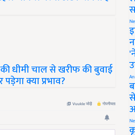
स
Ne
इ
न
'
की धीमी चाल से खरीफ की बुवाई
उ
पड़ेगा क्या प्रभाव?
An
ब
स
आ
Ne
क