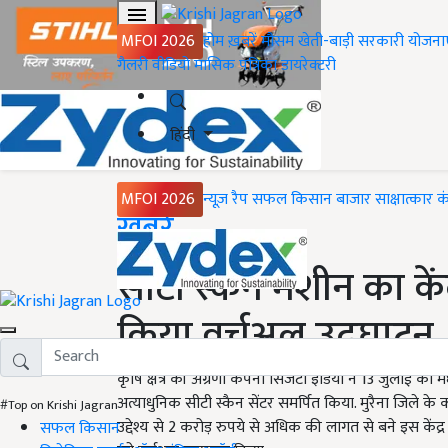
MFOI 2026
होम
ख़बरें
मौसम
खेती-बाड़ी
सरकारी योजना
गैलरी
वीडियो
मासिक पत्रिका
डायरेक्टरी
हिंदी
MFOI 2026
न्यूज़ रैप
सफल किसान
बाजार
साक्षात्कार
क
Home
ख़बरें
सीटी स्कैन मशीन का केंद्री
किया वर्चुअल उद्घाटन
कृषि क्षेत्र की अग्रणी कंपनी सिंजेंटा इंडिया ने 13 जुलाई को
अत्याधुनिक सीटी स्कैन सेंटर समर्पित किया. मुरैना जिले के
#Top on Krishi Jagran
उद्देश्य से 2 करोड़ रुपये से अधिक की लागत से बने इस केंद्र 
सफल किसान