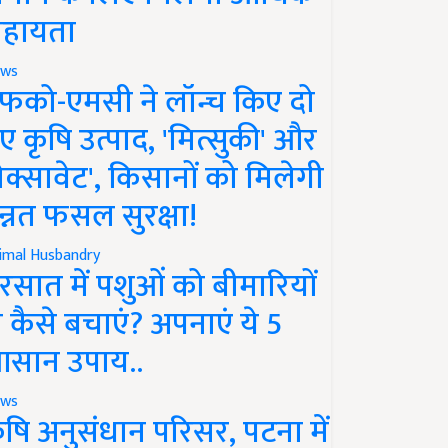
हायता
ws
फको-एमसी ने लॉन्च किए दो
ए कृषि उत्पाद, 'मित्सुकी' और
नेक्सावेट', किसानों को मिलेगी
न्नत फसल सुरक्षा!
imal Husbandry
रसात में पशुओं को बीमारियों
े कैसे बचाएं? अपनाएं ये 5
सान उपाय..
ws
ृषि अनुसंधान परिसर, पटना में