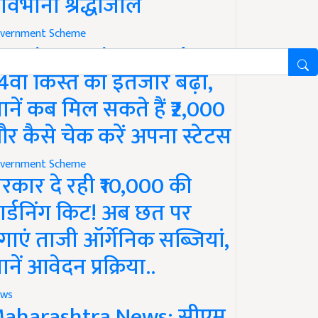
ावभीनी श्रद्धांजलि
vernment Scheme
M Kisan Yojana Update:
4वीं किस्त का इंतजार बढ़ा,
ानें कब मिल सकते हैं ₹2,000
र कैसे चेक करें अपना स्टेटस
vernment Scheme
रकार दे रही ₹10,000 की
ार्डनिंग किट! अब छत पर
गाएं ताजी ऑर्गेनिक सब्जियां,
ानें आवेदन प्रक्रिया..
ws
aharashtra News: सीएम