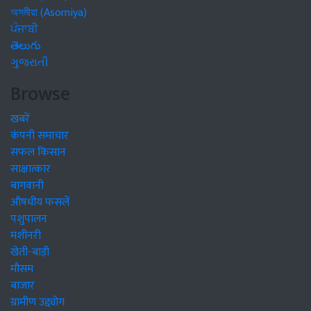
অসমীয়া (Asomiya)
ਪੰਜਾਬੀ
తెలుగు
ગુજરાતી
Browse
खबरें
कंपनी समाचार
सफल किसान
साक्षात्कार
बागवानी
औषधीय फसलें
पशुपालन
मशीनरी
खेती-बाड़ी
मौसम
बाजार
ग्रामीण उद्द्योग