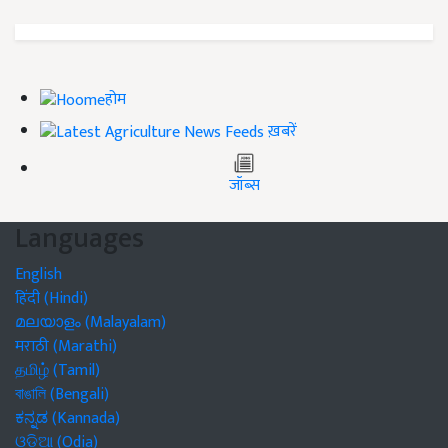
होम
ख़बरें
जॉब्स
Languages
English
हिंदी (Hindi)
മലയാളം (Malayalam)
मराठी (Marathi)
தமிழ் (Tamil)
বাঙালি (Bengali)
ಕನ್ನಡ (Kannada)
ଓଡିଆ (Odia)