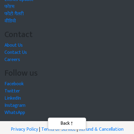
फोरम
फोटो गैलरी
वीडियो
Contact
About Us
Contact Us
Careers
Follow us
Facebook
Twitter
LinkedIn
Instagram
WhatsApp
Privacy Policy
|
Terms of Service
|
Refund & Cancellation