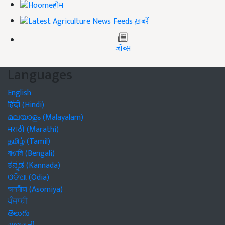
होम
ख़बरें
जॉब्स
Languages
English
हिंदी (Hindi)
മലയാളം (Malayalam)
मराठी (Marathi)
தமிழ் (Tamil)
বাঙালি (Bengali)
ಕನ್ನಡ (Kannada)
ଓଡିଆ (Odia)
অসমীয়া (Asomiya)
ਪੰਜਾਬੀ
తెలుగు