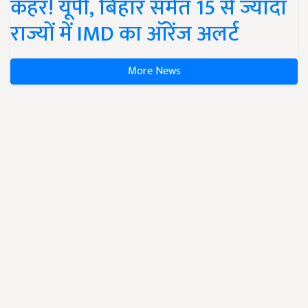
कहर! यूपी, बिहार समेत 15 से ज्यादा
राज्यों में IMD का ऑरेंज अलर्ट
More News