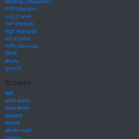
മലയാളം (Malayalam)
मराठी (Marathi)
தமிழ் (Tamil)
বাঙালি (Bengali)
ಕನ್ನಡ (Kannada)
ଓଡିଆ (Odia)
অসমীয়া (Asomiya)
ਪੰਜਾਬੀ
తెలుగు
ગુજરાતી
Browse
खबरें
कंपनी समाचार
सफल किसान
साक्षात्कार
बागवानी
औषधीय फसलें
पशुपालन