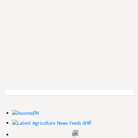
होम
ख़बरें