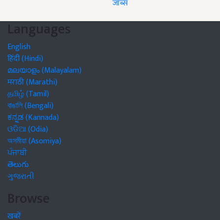
जॉब्स
Languages
English
हिंदी (Hindi)
മലയാളം (Malayalam)
मराठी (Marathi)
தமிழ் (Tamil)
বাঙালি (Bengali)
ಕನ್ನಡ (Kannada)
ଓଡିଆ (Odia)
অসমীয়া (Asomiya)
ਪੰਜਾਬੀ
తెలుగు
ગુજરાતી
Browse
खबरें