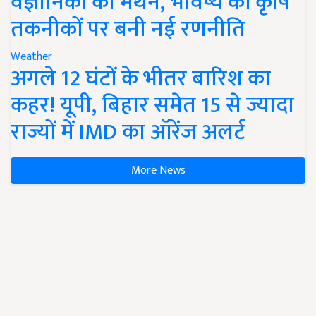
वैज्ञानिकों का मंथन, भविष्य की कृषि
तकनीकों पर बनी नई रणनीति
Weather
अगले 12 घंटों के भीतर बारिश का
कहर! यूपी, बिहार समेत 15 से ज्यादा
राज्यों में IMD का ऑरेंज अलर्ट
More News