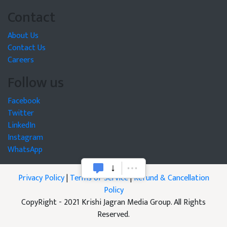
Contact
About Us
Contact Us
Careers
Follow us
Facebook
Twitter
LinkedIn
Instagram
WhatsApp
Privacy Policy
|
Terms of Service
|
Refund & Cancellation
Policy
CopyRight - 2021 Krishi Jagran Media Group. All Rights
Reserved.