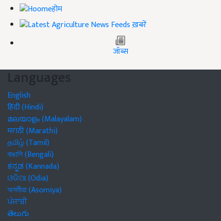
होम
ख़बरें
जॉब्स
Languages
English
हिंदी (Hindi)
മലയാളം (Malayalam)
मराठी (Marathi)
தமிழ் (Tamil)
বাঙালি (Bengali)
ಕನ್ನಡ (Kannada)
ଓଡିଆ (Odia)
অসমীয়া (Asomiya)
ਪੰਜਾਬੀ
తెలుగు