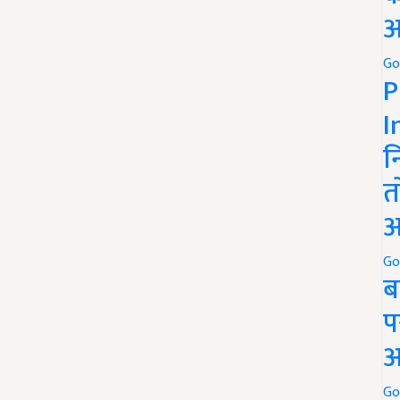
अ
Go
P
I
न
त
अ
Go
ब
प
अ
Go