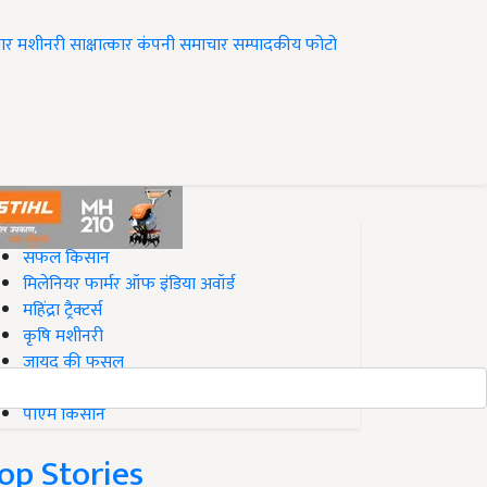
ार
मशीनरी
साक्षात्कार
कंपनी समाचार
सम्पादकीय
फोटो
op on Krishi Jagran
सफल किसान
मिलेनियर फार्मर ऑफ इंडिया अवॉर्ड
महिंद्रा ट्रैक्टर्स
कृषि मशीनरी
जायद की फसल
बिज़नेस आइडियाज
पीएम किसान
op Stories