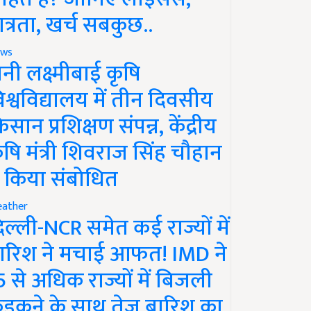
ात्रता, खर्च सबकुछ..
ws
ानी लक्ष्मीबाई कृषि
िश्वविद्यालय में तीन दिवसीय
िसान प्रशिक्षण संपन्न, केंद्रीय
ृषि मंत्री शिवराज सिंह चौहान
े किया संबोधित
ather
िल्ली-NCR समेत कई राज्यों में
ारिश ने मचाई आफत! IMD ने
5 से अधिक राज्यों में बिजली
ड़कने के साथ तेज बारिश का