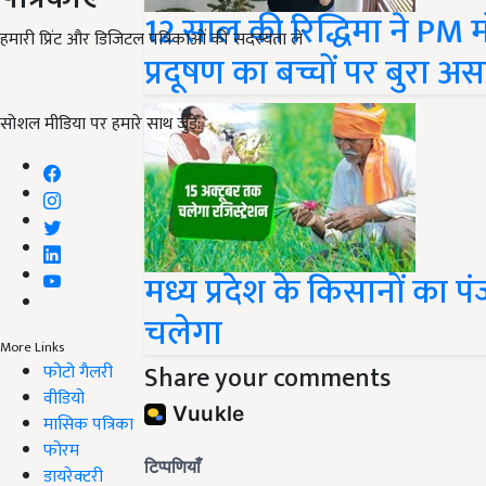
12 साल की रिद्धिमा ने PM म
हमारी प्रिंट और डिजिटल पत्रिकाओं की सदस्यता लें
प्रदूषण का बच्चों पर बुरा अस
सोशल मीडिया पर हमारे साथ जुड़ें:
मध्य प्रदेश के किसानों का प
चलेगा
More Links
Share your comments
फोटो गैलरी
वीडियो
मासिक पत्रिका
फोरम
डायरेक्टरी