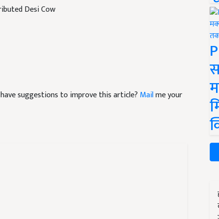
ributed Desi Cow
P
स
म
nd have suggestions to improve this article?
Mail
me your
म
क