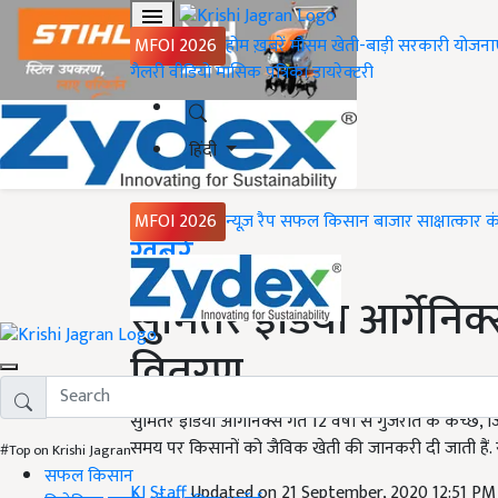
MFOI 2026
होम
ख़बरें
मौसम
खेती-बाड़ी
सरकारी योजना
गैलरी
वीडियो
मासिक पत्रिका
डायरेक्टरी
हिंदी
MFOI 2026
न्यूज़ रैप
सफल किसान
बाजार
साक्षात्कार
क
Home
ख़बरें
सुमिंतर इंडिया आर्गेनि
वितरण
सुमिंतर इंडिया आर्गेनिक्स गत 12 वर्षों से गुजरात के कच्छ, 
समय पर किसानों को जैविक खेती की जानकरी दी जाती हैं.
#Top on Krishi Jagran
सफल किसान
KJ Staff
Updated on 21 September, 2020 12:51 PM