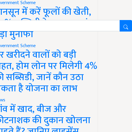
vernment Scheme
ानसून में करें फूलों की खेती,
0% सब्सिडी के साथ कमाएं
ड़ा मुनाफा
vernment Scheme
र खरीदने वालों को बड़ी
ाहत, होम लोन पर मिलेगी 4%
ी सब्सिडी, जानें कौन उठा
कता है योजना का लाभ
ws
ांव में खाद, बीज और
ीटनाशक की दुकान खोलना
ाहते हैं? जानिए लाइसेंस,