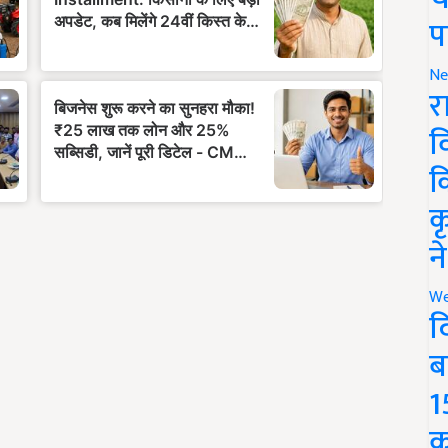
प
Ne
र
व
क
क
न
We
द
ब
1
क