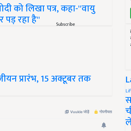
ोदी को लिखा पत्र, कहा-''वायु
र पड़ रहा है''
Subscribe
ंजीयन प्रारंभ, 15 अक्टूबर तक
L
Li
स
च
ल