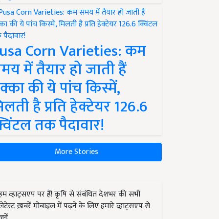
usa Corn Varieties: कम
मय में तैयार हो जाती हैं
क्का की ये पांच किस्में,
िलती है प्रति हेक्टेयर 126.6
्विंटल तक पैदावार!
More Stories
हम व्हाट्सएप पर हैं! कृषि से संबंधित देशभर की सभी
लेटेस्ट ख़बरें मोबाइल में पढ़ने के लिए हमारे व्हाट्सएप से
जुड़ें.