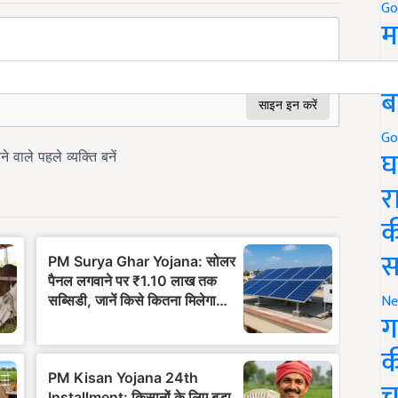
Go
म
5
ब
Go
घ
र
क
स
Ne
ग
क
च