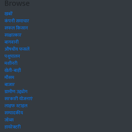
Browse
खबरें
कंपनी समाचार
सफल किसान
साक्षात्कार
बागवानी
औषधीय फसलें
पशुपालन
मशीनरी
खेती-बाड़ी
मौसम
बाजार
ग्रामीण उद्द्योग
सरकारी योजनाएं
लाइफ स्टाइल
सम्पादकीय
जॉब्स
डायरेक्टरी