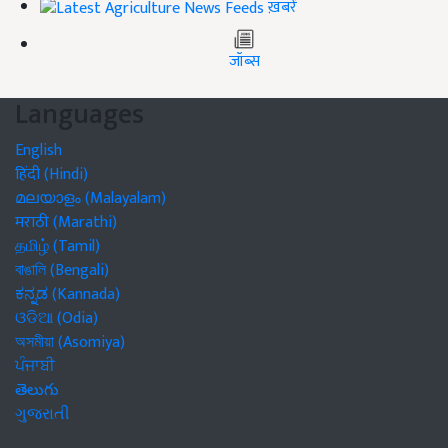
ख़बरें
जॉब्स
Languages
English
हिंदी (Hindi)
മലയാളം (Malayalam)
मराठी (Marathi)
தமிழ் (Tamil)
বাঙালি (Bengali)
ಕನ್ನಡ (Kannada)
ଓଡିଆ (Odia)
অসমীয়া (Asomiya)
ਪੰਜਾਬੀ
తెలుగు
ગુજરાતી