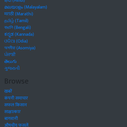
हिंदी (Hindi)
മലയാളം (Malayalam)
मराठी (Marathi)
தமிழ் (Tamil)
বাঙালি (Bengali)
ಕನ್ನಡ (Kannada)
ଓଡିଆ (Odia)
অসমীয়া (Asomiya)
ਪੰਜਾਬੀ
తెలుగు
ગુજરાતી
Browse
खबरें
कंपनी समाचार
सफल किसान
साक्षात्कार
बागवानी
औषधीय फसलें