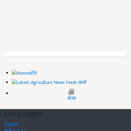
होम
ख़बरें
जॉब्स
Languages
English