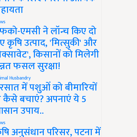
हायता
ws
फको-एमसी ने लॉन्च किए दो
ए कृषि उत्पाद, 'मित्सुकी' और
नेक्सावेट', किसानों को मिलेगी
न्नत फसल सुरक्षा!
imal Husbandry
रसात में पशुओं को बीमारियों
े कैसे बचाएं? अपनाएं ये 5
सान उपाय..
ws
ृषि अनुसंधान परिसर, पटना में