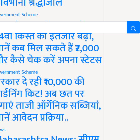
ावभीनी श्रद्धांजलि
vernment Scheme
M Kisan Yojana Update:
4वीं किस्त का इंतजार बढ़ा,
ानें कब मिल सकते हैं ₹2,000
र कैसे चेक करें अपना स्टेटस
vernment Scheme
रकार दे रही ₹10,000 की
ार्डनिंग किट! अब छत पर
गाएं ताजी ऑर्गेनिक सब्जियां,
ानें आवेदन प्रक्रिया..
ws
aharashtra News: सीएम