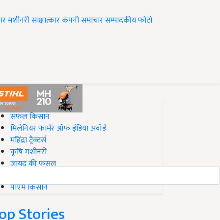
ार
मशीनरी
साक्षात्कार
कंपनी समाचार
सम्पादकीय
फोटो
op on Krishi Jagran
सफल किसान
मिलेनियर फार्मर ऑफ इंडिया अवॉर्ड
महिंद्रा ट्रैक्टर्स
कृषि मशीनरी
जायद की फसल
बिज़नेस आइडियाज
पीएम किसान
op Stories