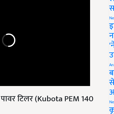
स
Ne
इ
न
'
उ
An
ब
स
आ
ई पावर टिलर (Kubota PEM 140
Ne
क
 क्षमता वाला 4-cycles, Horizontal Piston, Water Cooled and