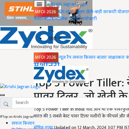
MFOI 2026
होम
ख़बरें
मौसम
खेती-बाड़ी
सरकारी योजना
गैलरी
वीडियो
मासिक पत्रिका
डायरेक्टरी
हिंदी
MFOI 2026
न्यूज़ रैप
सफल किसान
बाजार
साक्षात्कार
क
Home
मशीनरी
Top 5 Power Tiller: ये
पावर टिलर, जो खेती के
Top 5 Power Tiller In India: यदि आप भी एक पावरफुल
भारत की 5 सबसे बेस्ट पावर टिलर मशीनों के फीचर्स और
#Top on Krishi Jagran
सफल किसान
मोहित नागर
Updated on 12 March, 2024 3:07 PM I