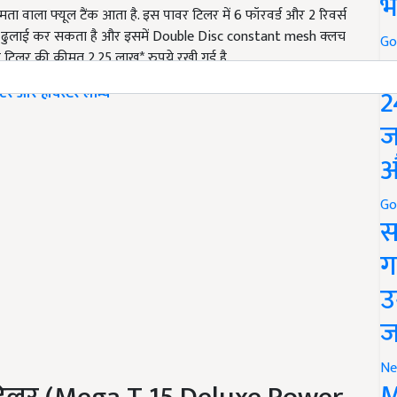
भ
ता वाला फ्यूल टैंक आता है. इस पावर टिलर में 6 फॉरवर्ड और 2 रिवर्स
तक ढुलाई कर सकता है और इसमें Double Disc constant mesh क्लच
Go
वर टिलर की कीमत 2.25 लाख* रुपये रखी गई है.
P
2
्टर और हार्वेस्टर लॉन्च
ज
औ
Go
स
ग
उ
ज
Ne
M