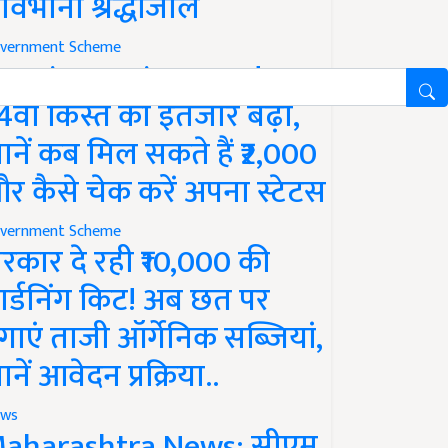
ावभीनी श्रद्धांजलि
vernment Scheme
M Kisan Yojana Update:
4वीं किस्त का इंतजार बढ़ा,
ानें कब मिल सकते हैं ₹2,000
र कैसे चेक करें अपना स्टेटस
vernment Scheme
रकार दे रही ₹10,000 की
ार्डनिंग किट! अब छत पर
गाएं ताजी ऑर्गेनिक सब्जियां,
ानें आवेदन प्रक्रिया..
ws
aharashtra News: सीएम