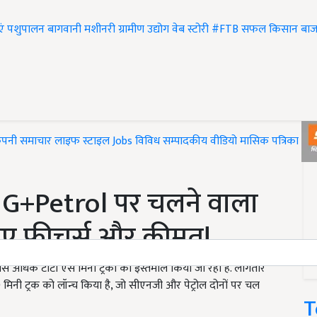
एं
पशुपालन
बागवानी
मशीनरी
ग्रामीण उद्योग
वेब स्टोरी
#FTB
सफल किसान
बाज
ंपनी समाचार
लाइफ स्टाइल
Jobs
विविध
सम्पादकीय
वीडियो
मासिक पत्रिका
#T
CNG+Petrol पर चलने वाला
निए फीचर्स और कीमत!
बसे अधिक टाटा ऐस मिनी ट्रकों का इस्तेमाल किया जा रहा है. लागतार
मिनी ट्रक को लॉन्च किया है, जो सीएनजी और पेट्रोल दोनों पर चल
T