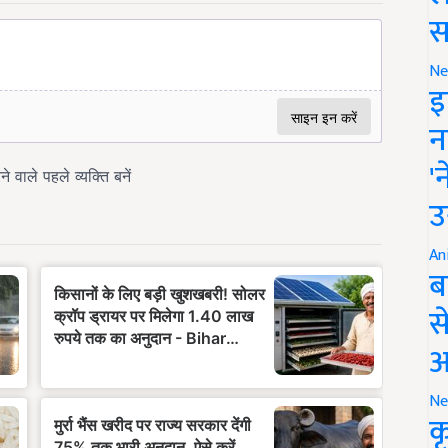
स
Ne
इ
न
'
उ
An
ब
स
आ
Ne
क