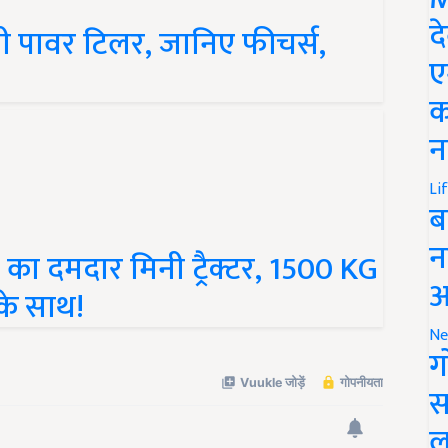
ी पावर टिलर, जानिए फीचर्स,
द
ए
क
न
Li
ब
का दमदार मिनी ट्रैक्टर, 1500 KG
न
के साथ!
आ
Ne
ग
स
ल