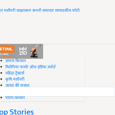
ार
मशीनरी
साक्षात्कार
कंपनी समाचार
सम्पादकीय
फोटो
op on Krishi Jagran
सफल किसान
मिलेनियर फार्मर ऑफ इंडिया अवॉर्ड
महिंद्रा ट्रैक्टर्स
कृषि मशीनरी
जायद की फसल
बिज़नेस आइडियाज
पीएम किसान
op Stories