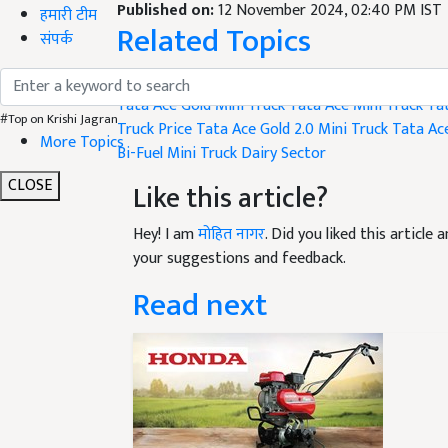
Related Topics
हमारी टीम
संपर्क
Farm Machinery
Tata Ace Gold Mini Truck
Tata Ace Mini Truck
Ta
Truck Price
Tata Ace Gold 2.0 Mini Truck
Tata Ace
#Top on Krishi Jagran
Bi-Fuel Mini Truck
Dairy Sector
More Topics
Like this article?
CLOSE
Hey! I am
मोहित नागर
. Did you liked this articl
your suggestions and feedback.
Read next