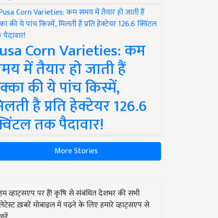
usa Corn Varieties: कम
मय में तैयार हो जाती हैं
क्का की ये पांच किस्में,
िलती है प्रति हेक्टेयर 126.6
्विंटल तक पैदावार!
More Stories
हम व्हाट्सएप पर हैं! कृषि से संबंधित देशभर की सभी
लेटेस्ट ख़बरें मोबाइल में पढ़ने के लिए हमारे व्हाट्सएप से
जुड़ें.