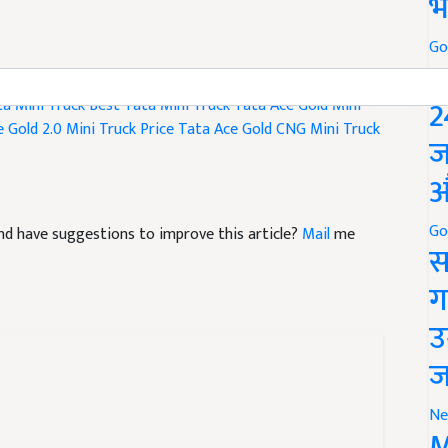
भ
Go
P
ta Mini Truck
Best Tata Mini Truck
Tata Ace Gold Mini
2
 Gold 2.0 Mini Truck Price
Tata Ace Gold CNG Mini Truck
ज
औ
e and have suggestions to improve this article?
Mail
me
Go
स
ग
उ
ज
Ne
M