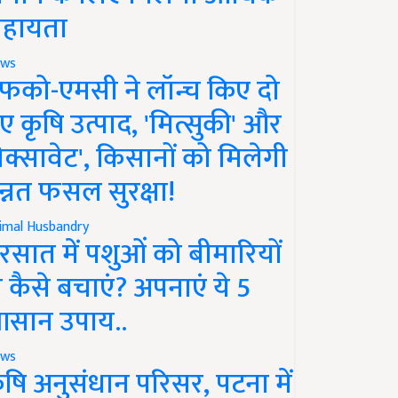
हायता
ws
फको-एमसी ने लॉन्च किए दो
ए कृषि उत्पाद, 'मित्सुकी' और
नेक्सावेट', किसानों को मिलेगी
न्नत फसल सुरक्षा!
imal Husbandry
रसात में पशुओं को बीमारियों
े कैसे बचाएं? अपनाएं ये 5
सान उपाय..
ws
ृषि अनुसंधान परिसर, पटना में