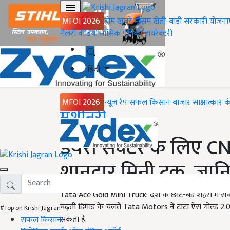
MFOI 2026
होम
ख़बरें
मौसम
खेती-बाड़ी
सरकारी योजना
गैलरी
वीडियो
मासिक पत्रिका
डायरेक्टरी
हिंदी
MFOI 2026
न्यूज़ रैप
सफल किसान
बाजार
साक्षात्कार
क
Home
मशीनरी
डेयरी सेक्टर के लिए 
शानदार मिनी ट्रक, जा
Tata Ace Gold Mini Truck: देश के छोटे-बड़े शहरों में स
बढ़ती डिमांड के चलते Tata Motors ने टाटा ऐस गोल्ड 2.0 
#Top on Krishi Jagran
सकता है.
सफल किसान