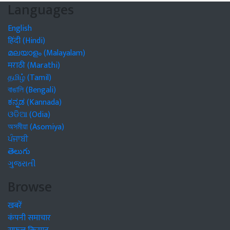
Languages
English
हिंदी (Hindi)
മലയാളം (Malayalam)
मराठी (Marathi)
தமிழ் (Tamil)
বাঙালি (Bengali)
ಕನ್ನಡ (Kannada)
ଓଡିଆ (Odia)
অসমীয়া (Asomiya)
ਪੰਜਾਬੀ
తెలుగు
ગુજરાતી
Browse
खबरें
कंपनी समाचार