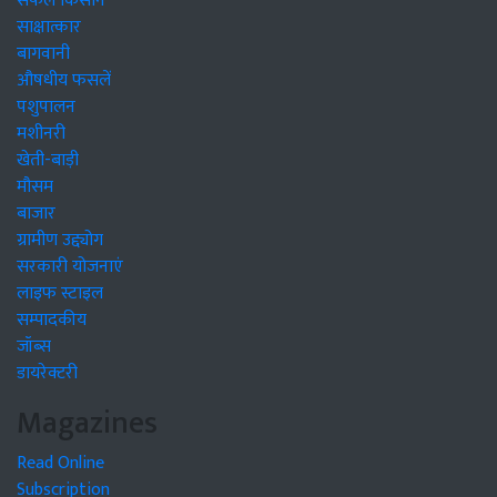
सफल किसान
साक्षात्कार
बागवानी
औषधीय फसलें
पशुपालन
मशीनरी
खेती-बाड़ी
मौसम
बाजार
ग्रामीण उद्द्योग
सरकारी योजनाएं
लाइफ स्टाइल
सम्पादकीय
जॉब्स
डायरेक्टरी
Magazines
Read Online
Subscription