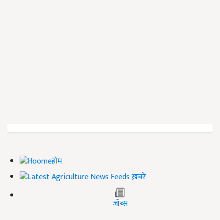
होम
ख़बरें
जॉब्स