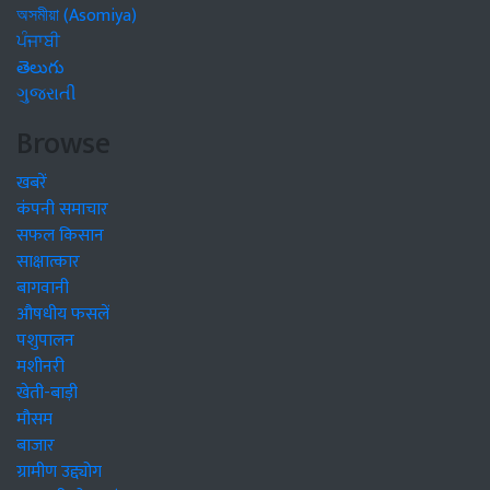
অসমীয়া (Asomiya)
ਪੰਜਾਬੀ
తెలుగు
ગુજરાતી
Browse
खबरें
कंपनी समाचार
सफल किसान
साक्षात्कार
बागवानी
औषधीय फसलें
पशुपालन
मशीनरी
खेती-बाड़ी
मौसम
बाजार
ग्रामीण उद्द्योग