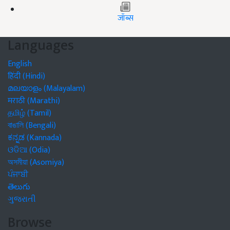
जॉब्स
Languages
English
हिंदी (Hindi)
മലയാളം (Malayalam)
मराठी (Marathi)
தமிழ் (Tamil)
বাঙালি (Bengali)
ಕನ್ನಡ (Kannada)
ଓଡିଆ (Odia)
অসমীয়া (Asomiya)
ਪੰਜਾਬੀ
తెలుగు
ગુજરાતી
Browse