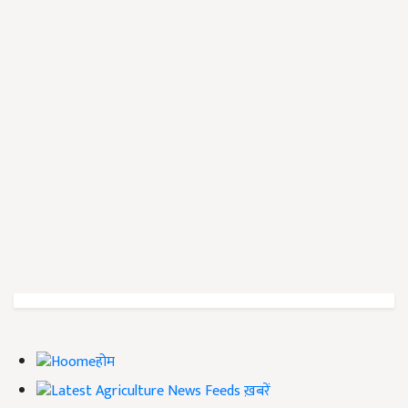
होम
ख़बरें