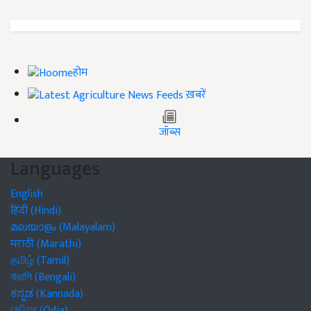
होम
ख़बरें
जॉब्स
Languages
English
हिंदी (Hindi)
മലയാളം (Malayalam)
मराठी (Marathi)
தமிழ் (Tamil)
বাঙালি (Bengali)
ಕನ್ನಡ (Kannada)
ଓଡିଆ (Odia)