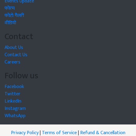
Events Update
फोरम
फोटो गैलरी
वीडियो
Contact
About Us
Contact Us
Careers
Follow us
Facebook
Twitter
LinkedIn
Instagram
WhatsApp
Privacy Policy
|
Terms of Service
|
Refund & Cancellation