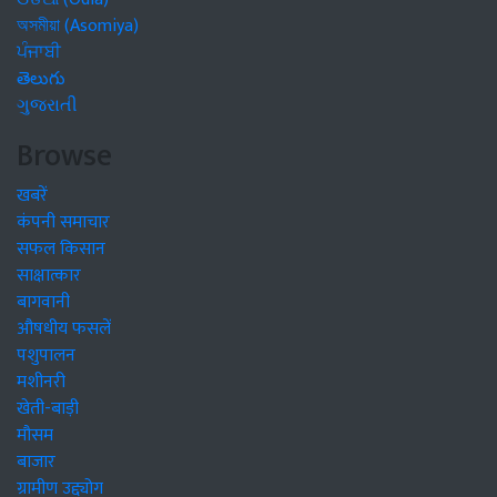
অসমীয়া (Asomiya)
ਪੰਜਾਬੀ
తెలుగు
ગુજરાતી
Browse
खबरें
कंपनी समाचार
सफल किसान
साक्षात्कार
बागवानी
औषधीय फसलें
पशुपालन
मशीनरी
खेती-बाड़ी
मौसम
बाजार
ग्रामीण उद्द्योग