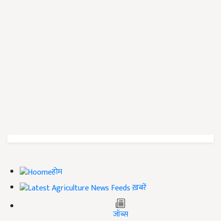
होम
ख़बरें
जॉब्स