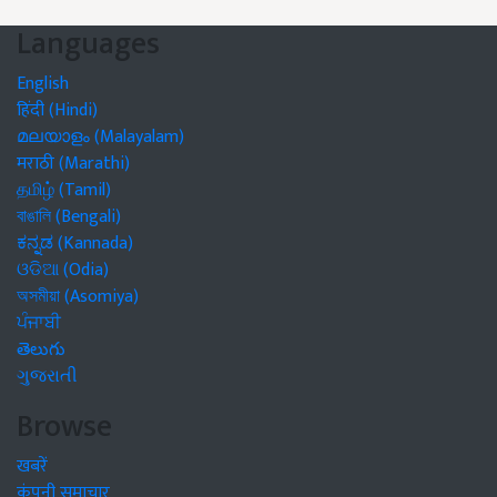
Languages
English
हिंदी (Hindi)
മലയാളം (Malayalam)
मराठी (Marathi)
தமிழ் (Tamil)
বাঙালি (Bengali)
ಕನ್ನಡ (Kannada)
ଓଡିଆ (Odia)
অসমীয়া (Asomiya)
ਪੰਜਾਬੀ
తెలుగు
ગુજરાતી
Browse
खबरें
कंपनी समाचार