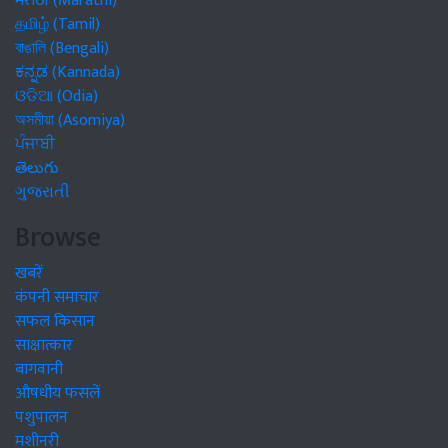
मराठी (Marathi)
தமிழ் (Tamil)
বাঙালি (Bengali)
ಕನ್ನಡ (Kannada)
ଓଡିଆ (Odia)
অসমীয়া (Asomiya)
ਪੰਜਾਬੀ
తెలుగు
ગુજરાતી
Browse
खबरें
कंपनी समाचार
सफल किसान
साक्षात्कार
बागवानी
औषधीय फसलें
पशुपालन
मशीनरी