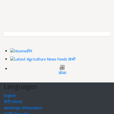
होम
ख़बरें
जॉब्स
Languages
English
हिंदी (Hindi)
മലയാളം (Malayalam)